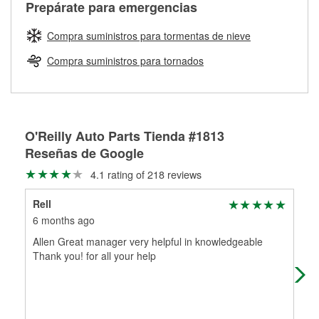
Más información sobre el Programa de Préstamo de
ser rectificados con seguridad. Si tus tambores o discos no
Prepárate para emergencias
averiada o determina los acoplamientos y la longitud
Herramientas de O'Reilly
pueden ser reutilizados, podemos ayudarte a encontrar las
adecuados para que te construyamos una nueva. O'Reilly
partes de reemplazo correctas para tu reparación.
Compra suministros para tormentas de nieve
Auto Parts tiene las mangueras y los acoples adecuados
Rectificación de tambores y discos de freno
para reparar el sistema hidráulico de tu maquinaria
Compra suministros para tornados
agrícola o de construcción.
Más información acerca del servicio de mangueras
hidráulicas a la medida en tu tienda local
O'Reilly Auto Parts Tienda #1813
Reseñas de Google
4.1 rating of 218 reviews
Rell
Bre
6 months ago
7 m
Allen Great manager very helpful in knowledgeable
Had
Thank you! for all your help