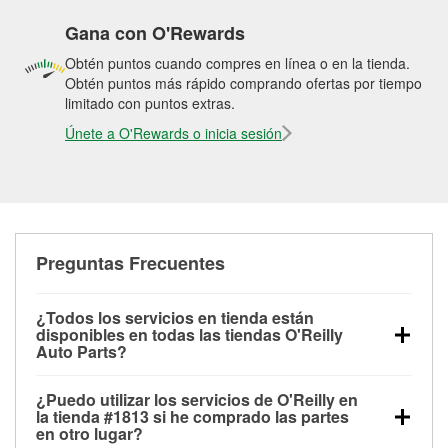
Gana con O'Rewards
Obtén puntos cuando compres en línea o en la tienda.
Obtén puntos más rápido comprando ofertas por tiempo
limitado con puntos extras.
Únete a O'Rewards o inicia sesión
Preguntas Frecuentes
¿Todos los servicios en tienda están
disponibles en todas las tiendas O'Reilly
Auto Parts?
Todos los servicios gratuitos de tienda, incluyendo
¿Puedo utilizar los servicios de O'Reilly en
las pruebas de batería, pruebas de alternador y
la tienda #1813 si he comprado las partes
motor de arranque, revisión de la luz “Check Engine”
en otro lugar?