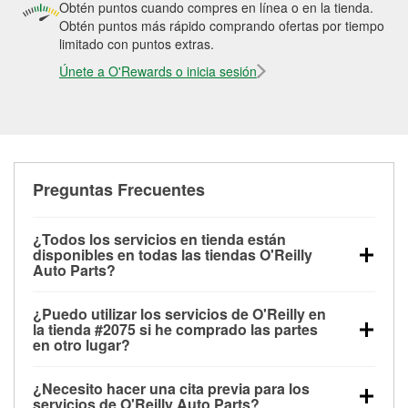
Obtén puntos cuando compres en línea o en la tienda.
Obtén puntos más rápido comprando ofertas por tiempo
limitado con puntos extras.
Únete a O'Rewards o inicia sesión
Preguntas Frecuentes
¿Todos los servicios en tienda están
disponibles en todas las tiendas O'Reilly
Auto Parts?
Todos los servicios gratuitos de tienda, incluyendo
¿Puedo utilizar los servicios de O'Reilly en
las pruebas de batería, pruebas de alternador y
la tienda #2075 si he comprado las partes
motor de arranque, revisión de la luz “Check Engine”
en otro lugar?
con O'Reilly VeriScan® e instalación de
Puedes solicitar la mayoría de los servicios en tienda
limpiaparabrisas o bombillas, están disponibles en
¿Necesito hacer una cita previa para los
de O'Reilly Auto Parts que estén disponibles en la
todas las tiendas O'Reilly Auto Parts. La tienda
servicios de O'Reilly Auto Parts?