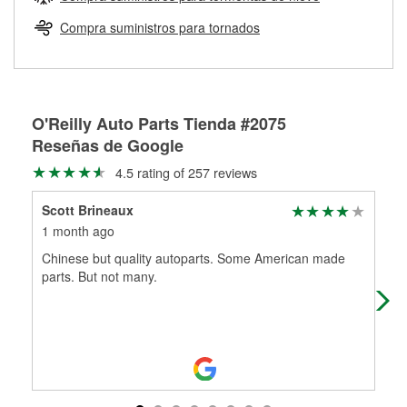
Más información sobre el Programa de Préstamo de
ser rectificados con seguridad. Si tus tambores o discos no
Herramientas de O'Reilly
pueden ser reutilizados, podemos ayudarte a encontrar las
Compra suministros para tornados
partes de reemplazo correctas para tu reparación.
Rectificación de tambores y discos de freno
O'Reilly Auto Parts Tienda #2075
Reseñas de Google
4.5 rating of 257 reviews
Scott Brineaux
Dan
1 month ago
1 m
Chinese but quality autoparts. Some American made
I h
parts. But not many.
ser
loc
Mo