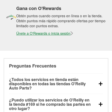
Gana con O'Rewards
Obtén puntos cuando compres en línea o en la tienda.
Obtén puntos más rápido comprando ofertas por tiempo
limitado con puntos extras.
Únete a O'Rewards o inicia sesión
Preguntas Frecuentes
¿Todos los servicios en tienda están
disponibles en todas las tiendas O'Reilly
Auto Parts?
Todos los servicios gratuitos de tienda, incluyendo
¿Puedo utilizar los servicios de O'Reilly en
las pruebas de batería, pruebas de alternador y
la tienda #169 si he comprado las partes en
motor de arranque, revisión de la luz “Check Engine”
otro lugar?