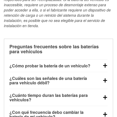
inaccesible, requiere un proceso de desmontaje extenso para
poder acceder a ella, o si el fabricante requiere un dispositivo de
retención de carga o un reinicio del sistema durante la
instalación, es posible que no sea elegible para el servicio de
instalación en tienda.
Preguntas frecuentes sobre las baterías
para vehículos
¿Cómo probar la batería de un vehículo?
Puedes probar la batería de un vehículo de varias
¿Cuáles son las señales de una batería
maneras. El método más rápido es utilizar un
para vehículo débil?
multímetro: con el vehículo apagado, conecta los
Una batería débil suele dar algunas señales de
cables a las terminales de la batería y verifica el
¿Cuánto tiempo duran las baterías para
advertencia. Un arranque lento del motor, faros
voltaje: una batería en buen estado y totalmente
vehículos?
tenues, chasquidos al girar la llave o luces de
cargada debería indicar unos 12.6 voltios. Es
La mayoría de las baterías para vehículos duran
advertencia en el tablero pueden ser indicaciones de
importante saber que las baterías descargadas a
¿Con qué frecuencia debo cambiar la
entre 3 y 5 años. La duración exacta depende de los
que la batería tiene una potencia de carga débil.
veces pueden mostrar una carga completa, y un
batería de mi vehículo?