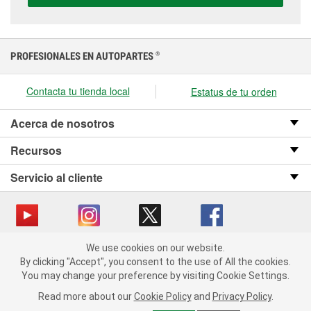
PROFESIONALES EN AUTOPARTES
®
Contacta tu tienda local
Estatus de tu orden
Acerca de nosotros
Recursos
Servicio al cliente
We use cookies on our website.
Copyright © 2008-2026 O’Reilly Auto Parts v OST_3.2.0.0.729 (3) cv1361
We use cookies on our website. By clicking "Accept", you consent
By clicking "Accept", you consent to the use of All the cookies.
catalog_main
to the use of All the cookies.
You may change your preference by visiting Cookie Settings.
You may change your preference by visiting Cookie Settings.
Política de privacidad
Ley de transparencia en las cadenas de suministro
Read more about our
Read more about our
Cookie Policy
Cookie Policy
and
and
Privacy Policy
Privacy Policy
.
.
de California