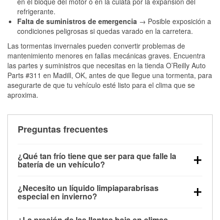
en el bloque del motor o en la culata por la expansión del
refrigerante.
Falta de suministros de emergencia
→ Posible exposición a
condiciones peligrosas si quedas varado en la carretera.
Las tormentas invernales pueden convertir problemas de
mantenimiento menores en fallas mecánicas graves. Encuentra
las partes y suministros que necesitas en la tienda O’Reilly Auto
Parts #311 en Madill, OK, antes de que llegue una tormenta, para
asegurarte de que tu vehículo esté listo para el clima que se
aproxima.
Preguntas frecuentes
¿Qué tan frío tiene que ser para que falle la
batería de un vehículo?
La capacidad de la batería comienza a disminuir por
¿Necesito un líquido limpiaparabrisas
debajo de los 32 °F y puede perder hasta la mitad de
especial en invierno?
su potencia de arranque cerca de los 0 °F, lo que
Sí. El líquido limpiaparabrisas para invierno resiste
aumenta la probabilidad de que el vehículo no
¿La presión de las llantas baja en climas