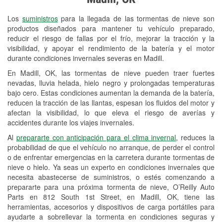
Revisión de la luz "Check Engine"
Los
suministros
para la llegada de las tormentas de nieve son
Reciclaje de baterías y aceite
productos diseñados para mantener tu vehículo preparado,
reducir el riesgo de fallas por el frío, mejorar la tracción y la
Instalación de bombillas de faros
visibilidad, y apoyar el rendimiento de la batería y el motor
Instalación de limpiaparabrisas
durante condiciones invernales severas en Madill.
En Madill, OK, las tormentas de nieve pueden traer fuertes
Programa de Préstamo de
nevadas, lluvia helada, hielo negro y prolongadas temperaturas
Herramientas
bajo cero. Estas condiciones aumentan la demanda de la batería,
reducen la tracción de las llantas, espesan los fluidos del motor y
Rectificación de tambores y discos de
afectan la visibilidad, lo que eleva el riesgo de averías y
freno
accidentes durante los viajes invernales.
Al
prepararte con anticipación para el clima invernal
, reduces la
Hurricane Supplies
probabilidad de que el vehículo no arranque, de perder el control
o de enfrentar emergencias en la carretera durante tormentas de
Snowstorm Supplies
nieve o hielo. Ya seas un experto en condiciones invernales que
necesita abastecerse de suministros, o estés comenzando a
Tornado Supplies
prepararte para una próxima tormenta de nieve, O’Reilly Auto
Conoce más
Parts en 812 South 1st Street, en Madill, OK, tiene las
herramientas, accesorios y dispositivos de carga portátiles para
ayudarte a sobrellevar la tormenta en condiciones seguras y