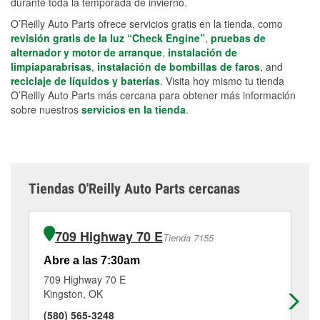
durante toda la temporada de invierno.
O’Reilly Auto Parts ofrece servicios gratis en la tienda, como
revisión gratis de la luz “Check Engine”
,
pruebas de
alternador y motor de arranque
,
instalación de
limpiaparabrisas
,
instalación de bombillas de faros
, and
reciclaje de líquidos y baterías
. Visita hoy mismo tu tienda
O’Reilly Auto Parts más cercana para obtener más información
sobre nuestros
servicios en la tienda
.
Tiendas O'Reilly Auto Parts cercanas
709 Highway 70 E
Tienda 7155
Abre a las 7:30am
Ab
709 Highway 70 E
80
Kingston, OK
Ti
(580) 565-3248
(5