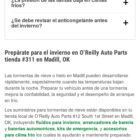
la congelación y ayuda a disolver la sal y la nieve
arranque.
fríos?
derretida en la carretera para mejorar la visibilidad.
Sí. La presión de las llantas normalmente disminuye
¿Se debe revisar el anticongelante antes
alrededor de 1 PSI por cada 10 °F que baja la
del invierno?
temperatura. Puedes obtener más información sobre
Sí. Una mezcla adecuada del anticongelante protege
la baja presión en invierno en nuestro artículo.
el motor contra la congelación, las grietas internas y
el sobrecalentamiento en condiciones de frío
Prepárate para el invierno en O’Reilly Auto Parts
extremo. Aprende cómo comprobar la protección
tienda #311 en Madill, OK
anticongelante en nuestra sección How-To.
Las tormentas de nieve o hielo en Madill pueden desarrollarse
rápidamente, especialmente cuando las temperaturas bajan
durante la noche. Preparar tu vehículo antes de una tormenta
mejora la confiabilidad, la seguridad y el desempeño de arranque
en frío.
Los suministros para tormentas de nieve están disponibles en tu
tienda local de O’Reilly Auto Parts 812 South 1st Street en Madill,
OK, incluyendo
fluidos para invierno
,
arrancadores de batería
y
baterías automotrices
,
kits de emergencia
, y
accesorios
para clima frío
los cuales te ayudarán a mantenerte preparado