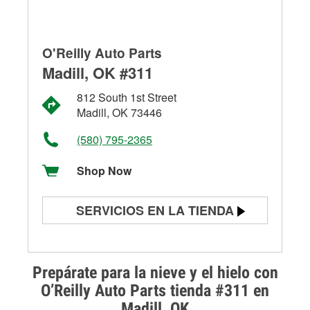
O'Reilly Auto Parts
Madill, OK #311
812 South 1st Street
Madill, OK 73446
(580) 795-2365
Shop Now
SERVICIOS EN LA TIENDA
Prueba de batería
Prueba de alternadores y
Prepárate para la nieve y el hielo con
arrancadores
O’Reilly Auto Parts tienda #311 en
Madill, OK