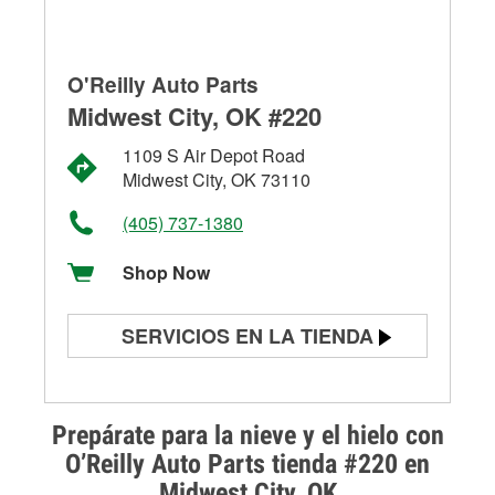
O'Reilly Auto Parts
Midwest City, OK #220
1109 S Air Depot Road
Midwest City, OK 73110
(405) 737-1380
Shop Now
SERVICIOS EN LA TIENDA
Prueba de batería
Prueba de alternadores y
Prepárate para la nieve y el hielo con
arrancadores
O’Reilly Auto Parts tienda #220 en
Midwest City, OK