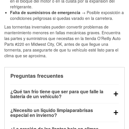
en el bloque del motor o en la culata por la expansión del
refrigerante.
Falta de suministros de emergencia
→ Posible exposición a
condiciones peligrosas si quedas varado en la carretera.
Las tormentas invernales pueden convertir problemas de
mantenimiento menores en fallas mecánicas graves. Encuentra
las partes y suministros que necesitas en la tienda O’Reilly Auto
Parts #220 en Midwest City, OK, antes de que llegue una
tormenta, para asegurarte de que tu vehículo esté listo para el
clima que se aproxima.
Preguntas frecuentes
¿Qué tan frío tiene que ser para que falle la
batería de un vehículo?
La capacidad de la batería comienza a disminuir por
¿Necesito un líquido limpiaparabrisas
debajo de los 32 °F y puede perder hasta la mitad de
especial en invierno?
su potencia de arranque cerca de los 0 °F, lo que
Sí. El líquido limpiaparabrisas para invierno resiste
aumenta la probabilidad de que el vehículo no
¿La presión de las llantas baja en climas