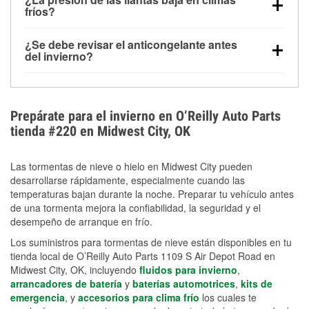
la congelación y ayuda a disolver la sal y la nieve
arranque.
fríos?
derretida en la carretera para mejorar la visibilidad.
Sí. La presión de las llantas normalmente disminuye
¿Se debe revisar el anticongelante antes
alrededor de 1 PSI por cada 10 °F que baja la
del invierno?
temperatura. Puedes obtener más información sobre
Sí. Una mezcla adecuada del anticongelante protege
la baja presión en invierno en nuestro artículo.
el motor contra la congelación, las grietas internas y
el sobrecalentamiento en condiciones de frío
Prepárate para el invierno en O’Reilly Auto Parts
extremo. Aprende cómo comprobar la protección
tienda #220 en Midwest City, OK
anticongelante en nuestra sección How-To.
Las tormentas de nieve o hielo en Midwest City pueden
desarrollarse rápidamente, especialmente cuando las
temperaturas bajan durante la noche. Preparar tu vehículo antes
de una tormenta mejora la confiabilidad, la seguridad y el
desempeño de arranque en frío.
Los suministros para tormentas de nieve están disponibles en tu
tienda local de O’Reilly Auto Parts 1109 S Air Depot Road en
Midwest City, OK, incluyendo
fluidos para invierno
,
arrancadores de batería
y
baterías automotrices
,
kits de
emergencia
, y
accesorios para clima frío
los cuales te