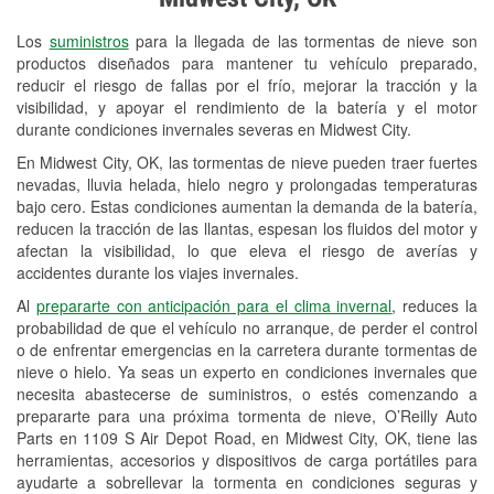
Revisión de la luz "Check Engine"
Los
suministros
para la llegada de las tormentas de nieve son
Reciclaje de baterías y aceite
productos diseñados para mantener tu vehículo preparado,
reducir el riesgo de fallas por el frío, mejorar la tracción y la
Instalación de bombillas de faros
visibilidad, y apoyar el rendimiento de la batería y el motor
Instalación de limpiaparabrisas
durante condiciones invernales severas en Midwest City.
En Midwest City, OK, las tormentas de nieve pueden traer fuertes
Programa de Préstamo de
nevadas, lluvia helada, hielo negro y prolongadas temperaturas
Herramientas
bajo cero. Estas condiciones aumentan la demanda de la batería,
reducen la tracción de las llantas, espesan los fluidos del motor y
Mezcla de pinturas
afectan la visibilidad, lo que eleva el riesgo de averías y
accidentes durante los viajes invernales.
Rectificación de tambores y discos de
Al
prepararte con anticipación para el clima invernal
, reduces la
freno
probabilidad de que el vehículo no arranque, de perder el control
o de enfrentar emergencias en la carretera durante tormentas de
Snowstorm Supplies
nieve o hielo. Ya seas un experto en condiciones invernales que
necesita abastecerse de suministros, o estés comenzando a
Tornado Supplies
prepararte para una próxima tormenta de nieve, O’Reilly Auto
Conoce más
Parts en 1109 S Air Depot Road, en Midwest City, OK, tiene las
herramientas, accesorios y dispositivos de carga portátiles para
ayudarte a sobrellevar la tormenta en condiciones seguras y