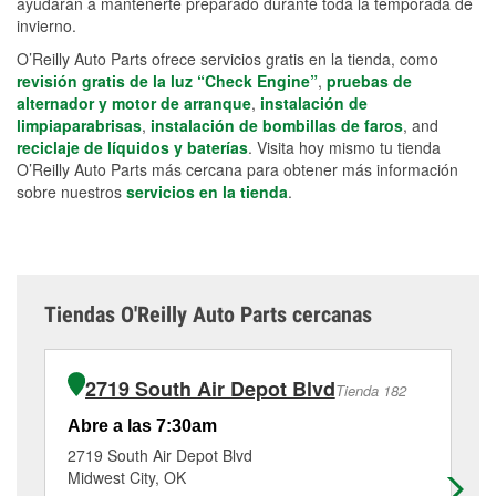
ayudarán a mantenerte preparado durante toda la temporada de
invierno.
O’Reilly Auto Parts ofrece servicios gratis en la tienda, como
revisión gratis de la luz “Check Engine”
,
pruebas de
alternador y motor de arranque
,
instalación de
limpiaparabrisas
,
instalación de bombillas de faros
, and
reciclaje de líquidos y baterías
. Visita hoy mismo tu tienda
O’Reilly Auto Parts más cercana para obtener más información
sobre nuestros
servicios en la tienda
.
Tiendas O'Reilly Auto Parts cercanas
2719 South Air Depot Blvd
Tienda 182
Abre a las 7:30am
Ab
2719 South Air Depot Blvd
98
Midwest City, OK
Mi