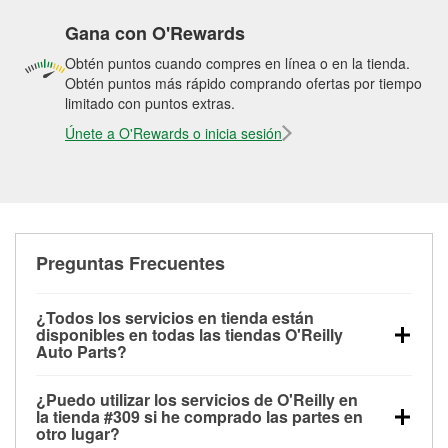
Gana con O'Rewards
Obtén puntos cuando compres en línea o en la tienda.
Obtén puntos más rápido comprando ofertas por tiempo
limitado con puntos extras.
Únete a O'Rewards o inicia sesión
Preguntas Frecuentes
¿Todos los servicios en tienda están
disponibles en todas las tiendas O'Reilly
Auto Parts?
Todos los servicios gratuitos de tienda, incluyendo
¿Puedo utilizar los servicios de O'Reilly en
las pruebas de batería, pruebas de alternador y
la tienda #309 si he comprado las partes en
motor de arranque, revisión de la luz “Check Engine”
otro lugar?