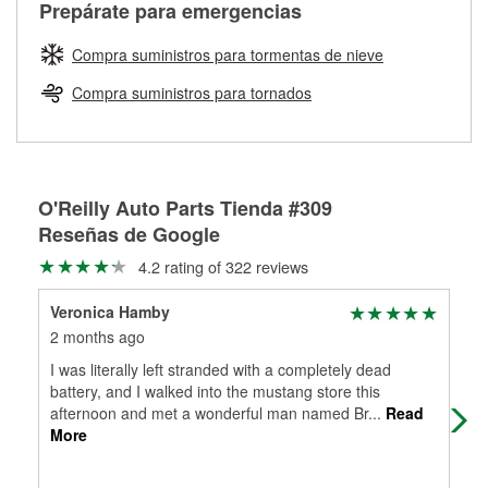
Más información sobre el Programa de Préstamo de
ser rectificados con seguridad. Si tus tambores o discos no
Prepárate para emergencias
averiada o determina los acoplamientos y la longitud
Herramientas de O'Reilly
pueden ser reutilizados, podemos ayudarte a encontrar las
adecuados para que te construyamos una nueva. O'Reilly
partes de reemplazo correctas para tu reparación.
Compra suministros para tormentas de nieve
Auto Parts tiene las mangueras y los acoples adecuados
Rectificación de tambores y discos de freno
para reparar el sistema hidráulico de tu maquinaria
Compra suministros para tornados
agrícola o de construcción.
Más información acerca del servicio de mangueras
hidráulicas a la medida en tu tienda local
O'Reilly Auto Parts Tienda #309
Reseñas de Google
4.2 rating of 322 reviews
Veronica Hamby
Ric
2 months ago
2 m
I was literally left stranded with a completely dead
The
battery, and I walked into the mustang store this
nee
afternoon and met a wonderful man named Br
...
Read
and
More
Mo