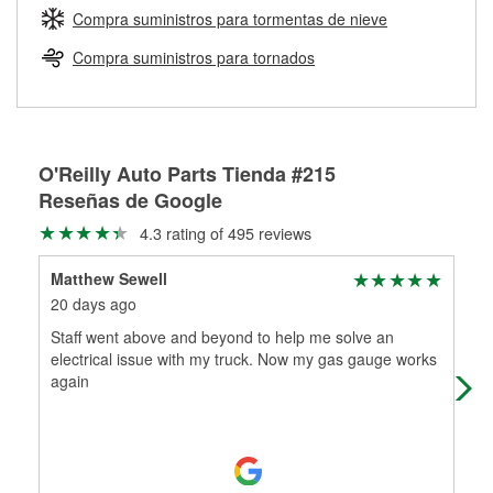
medirán tus tambores o discos para determinar si pueden
Compra suministros para tormentas de nieve
Más información sobre el Programa de Préstamo de
ser rectificados con seguridad. Si tus tambores o discos no
Herramientas de O'Reilly
pueden ser reutilizados, podemos ayudarte a encontrar las
Compra suministros para tornados
partes de reemplazo correctas para tu reparación.
Rectificación de tambores y discos de freno
O'Reilly Auto Parts Tienda #215
Reseñas de Google
4.3 rating of 495 reviews
Matthew Sewell
Joh
20 days ago
1 m
Staff went above and beyond to help me solve an
Fri
electrical issue with my truck. Now my gas gauge works
again