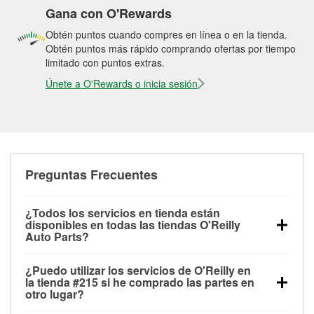
Gana con O'Rewards
Obtén puntos cuando compres en línea o en la tienda.
Obtén puntos más rápido comprando ofertas por tiempo
limitado con puntos extras.
Únete a O'Rewards o inicia sesión
Preguntas Frecuentes
¿Todos los servicios en tienda están
disponibles en todas las tiendas O'Reilly
Auto Parts?
Todos los servicios gratuitos de tienda, incluyendo
¿Puedo utilizar los servicios de O'Reilly en
las pruebas de batería, pruebas de alternador y
la tienda #215 si he comprado las partes en
motor de arranque, revisión de la luz “Check Engine”
otro lugar?
con O'Reilly VeriScan® e instalación de