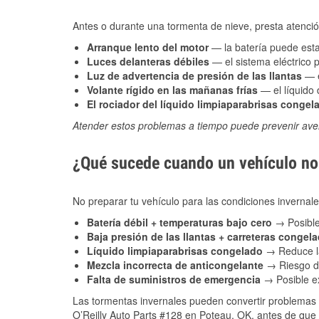
Antes o durante una tormenta de nieve, presta atención
Arranque lento del motor
— la batería puede estar
Luces delanteras débiles
— el sistema eléctrico 
Luz de advertencia de presión de las llantas
— e
Volante rígido en las mañanas frías
— el líquido d
El rociador del líquido limpiaparabrisas congel
Atender estos problemas a tiempo puede prevenir aver
¿Qué sucede cuando un vehículo no 
No preparar tu vehículo para las condiciones inverna
Batería débil + temperaturas bajo cero
→ Posible
Baja presión de las llantas + carreteras congel
Líquido limpiaparabrisas congelado
→ Reduce la
Mezcla incorrecta de anticongelante
→ Riesgo de
Falta de suministros de emergencia
→ Posible ex
Las tormentas invernales pueden convertir problemas 
O’Reilly Auto Parts #128 en Poteau, OK, antes de que 