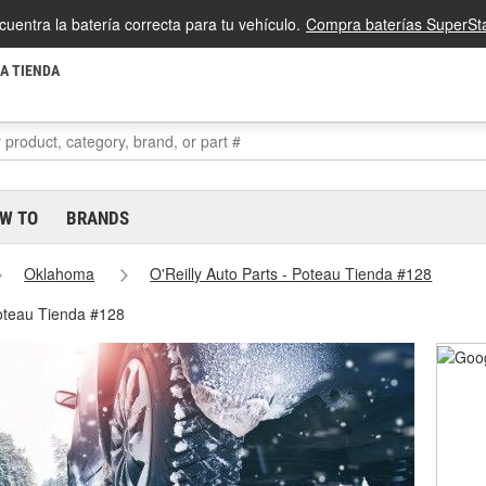
cuentra la batería correcta para tu vehículo.
Compra baterías SuperSta
LA TIENDA
W TO
BRANDS
Oklahoma
O'Reilly Auto Parts - Poteau Tienda #128
Poteau Tienda #128