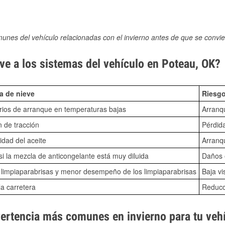
munes del vehículo relacionadas con el invierno antes de que se convie
ve a los sistemas del vehículo en Poteau, OK?
a de nieve
Riesgo
ios de arranque en temperaturas bajas
Arranq
n de tracción
Pérdida
idad del aceite
Arranqu
i la mezcla de anticongelante está muy diluida
Daños e
o limpiaparabrisas y menor desempeño de los limpiaparabrisas
Baja vi
la carretera
Reducci
vertencia más comunes en invierno para tu veh