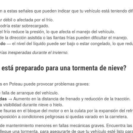
 a estas señales que pueden indicar que tu vehículo está teniendo difi
 débil o afectada por el frío.
podría estar sobrecargado.
l frío reduce la presión, lo que afecta el manejo del vehículo.
e la dirección asistida o las llantas frías pueden dificultar el manejo.
ado
— el nivel del líquido puede ser bajo o estar congelado, lo que reduc
ías inesperadas durante el invierno.
está preparado para una tormenta de nieve?
les en Poteau puede provocar problemas graves:
 falla de arranque del vehículo.
adas
→ Aumento en la distancia de frenado y reducción de la tracción.
 visibilidad durante nieve o hielo.
 fisuras en el bloque del motor o en la culata por la expansión del refr
posición a condiciones peligrosas si quedas varado en la carretera.
de mantenimiento menores en fallas mecánicas graves. Encuentra las p
llegue una tormenta, para asegurarte de que tu vehículo esté listo par