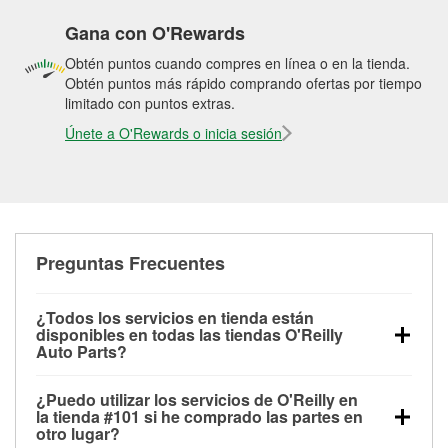
Gana con O'Rewards
Obtén puntos cuando compres en línea o en la tienda.
Obtén puntos más rápido comprando ofertas por tiempo
limitado con puntos extras.
Únete a O'Rewards o inicia sesión
Preguntas Frecuentes
¿Todos los servicios en tienda están
disponibles en todas las tiendas O'Reilly
Auto Parts?
Todos los servicios gratuitos de tienda, incluyendo
¿Puedo utilizar los servicios de O'Reilly en
las pruebas de batería, pruebas de alternador y
la tienda #101 si he comprado las partes en
motor de arranque, revisión de la luz “Check Engine”
otro lugar?