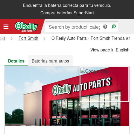
Encuentra la batería correcta para tu vehículo.
Recibe tu orden gratis al día siguiente o recógela en la tienda
Compra baterías SuperStart
sas
Fort Smith
O'Reilly Auto Parts - Fort Smith Tienda #10
View page in English
Detalles
Baterías para autos