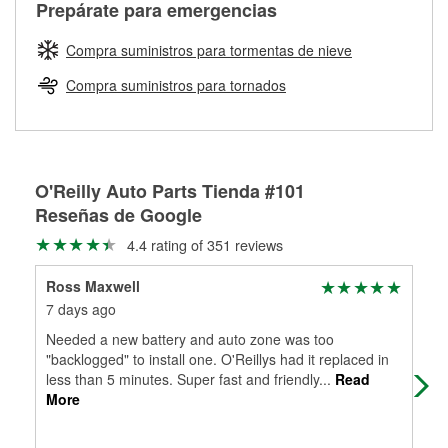
Más información sobre el Programa de Préstamo de
Auto Parts tiene las mangueras y los acoples adecuados
Prepárate para emergencias
traigas tus partes de frenos, nuestros profesionales
Herramientas de O'Reilly
para reparar el sistema hidráulico de tu maquinaria
medirán tus tambores o discos para determinar si pueden
agrícola o de construcción.
Compra suministros para tormentas de nieve
ser rectificados con seguridad. Si tus tambores o discos no
Más información acerca del servicio de mezcla de pintura
pueden ser reutilizados, podemos ayudarte a encontrar las
Compra suministros para tornados
de O'Reilly
partes de reemplazo correctas para tu reparación.
Rectificación de tambores y discos de freno
O'Reilly Auto Parts Tienda #101
Reseñas de Google
4.4 rating of 351 reviews
Ross Maxwell
Cha
7 days ago
19 
Needed a new battery and auto zone was too
Gre
"backlogged" to install one. O'Reillys had it replaced in
less than 5 minutes. Super fast and friendly
...
Read
More