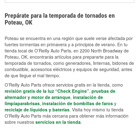
extensiones eléctricas y herramientas de limpieza
ayudan a reducir el riesgo de lesiones durante las
Prepárate para la temporada de tornados en
labores de limpiezas.
Poteau, OK
Poteau se encuentra en una región que suele verse afectada por
fuertes tormentas en primavera y a principios de verano. En tu
tienda local de O’Reilly Auto Parts, en 2200 North Broadway de
Poteau, OK, encontrarás artículos para prepararte para la
temporada de tornados, como generadores, linternas, bidones de
combustible, accesorios eléctricos y equipos de seguridad, antes
de que llegue el mal tiempo.
O’Reilly Auto Parts ofrece servicios gratis en la tienda, como
revisión gratis de la luz “Check Engine”
,
pruebas de
alternador y motor de arranque
,
instalación de
limpiaparabrisas
,
instalación de bombillas de faros
y
reciclaje de líquidos y baterías
. Visita hoy mismo tu tienda
O’Reilly Auto Parts más cercana para obtener más información
sobre nuestros
servicios en la tienda
.