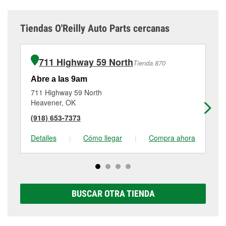
Tiendas O'Reilly Auto Parts cercanas
711 Highway 59 North
Tienda 870
Abre a las 9am
Ab
711 Highway 59 North
11
Heavener, OK
Fo
(918) 653-7373
(4
Detalles
|
Cómo llegar
|
Compra ahora
De
BUSCAR OTRA TIENDA