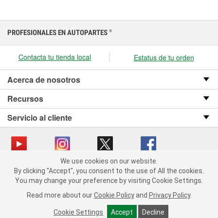
PROFESIONALES EN AUTOPARTES
®
Contacta tu tienda local
Estatus de tu orden
Acerca de nosotros
Recursos
Servicio al cliente
We use cookies on our website.
We use cookies on our website. By clicking "Accept", you consent
Copyright © 2008-2026 O’Reilly Auto Parts v OST_3.2.0.0.729 (3) cv1361
By clicking "Accept", you consent to the use of All the cookies.
to the use of All the cookies.
catalog_main
You may change your preference by visiting Cookie Settings.
You may change your preference by visiting Cookie Settings.
Política de privacidad
Ley de transparencia en las cadenas de suministro
Read more about our
Read more about our
Cookie Policy
Cookie Policy
and
and
Privacy Policy
Privacy Policy
.
.
de California
Cookie Settings
Cookie Settings
Accept
Accept
Decline
Decline