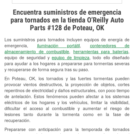
Prueba de alternadores y
Encuentra suministros de emergencia
arrancadores
para tornados en la tienda O’Reilly Auto
Parts #128 de Poteau, OK
Revisión de la luz "Check Engine"
Los suministros para tornados incluyen equipos de energía de
Reciclaje de baterías y aceite
emergencia,
iluminación portátil
,
contenedores de
almacenamiento de combustible
,
herramientas para baterías
,
Instalación de bombillas de faros
equipo de seguridad y
equipo de limpieza
, todo ello diseñado
Instalación de limpiaparabrisas
para ayudar a los hogares a prepararse para tormentas severas
y recuperarse de forma segura tras su paso.
Programa de Préstamo de
En Poteau, OK, los tornados y las fuertes tormentas pueden
Herramientas
provocar vientos destructivos, la proyección de objetos, cortes
repentinos de electricidad y daños estructurales, con poco tiempo
Mezcla de pinturas
de antelación. Estos fenómenos pueden afectar a los sistemas
eléctricos de los hogares y los vehículos, limitar la visibilidad,
Rectificación de tambores y discos de
dificultar el acceso al combustible y aumentar el riesgo de
freno
lesiones tanto durante la tormenta como en la fase de
recuperación.
Mangueras hidráulicas a la medida
Prepararse con anticipación para la temporada de tornados