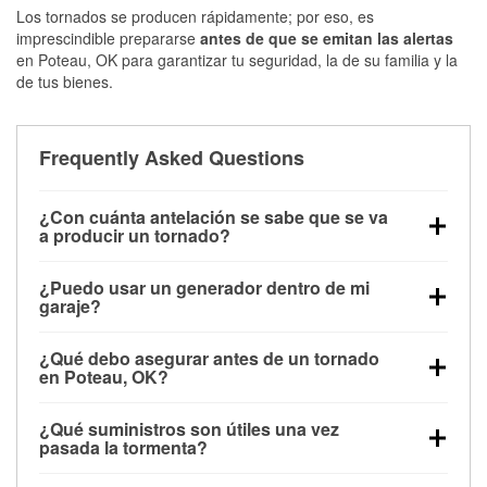
Los tornados se producen rápidamente; por eso, es
imprescindible prepararse
antes de que se emitan las alertas
en Poteau, OK para garantizar tu seguridad, la de su familia y la
de tus bienes.
Frequently Asked Questions
¿Con cuánta antelación se sabe que se va
a producir un tornado?
Algunos tornados en Poteau, OK se forman sin
¿Puedo usar un generador dentro de mi
apenas previo aviso. Las alertas pueden emitirse
garaje?
minutos antes de que toquen tierra, por lo que es
No. Los generadores deben funcionar al aire libre, a
fundamental prepararse antes de la tormenta.
¿Qué debo asegurar antes de un tornado
una distancia mínima de 20 pies de puertas y
en Poteau, OK?
ventanas, para evitar la acumulación de monóxido
Los muebles de exterior, parrillas, herramientas,
de carbono y posibles lesiones.
¿Qué suministros son útiles una vez
trampolines y cualquier objeto suelto del jardín
pasada la tormenta?
deben asegurarse o guardarse para reducir la
Los guantes de protección, mascarillas, linternas,
posibilidad de que vuelen con el viento.