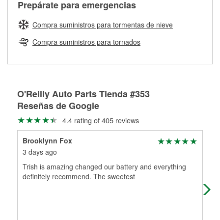
Más información sobre el Programa de Préstamo de
Auto Parts tiene las mangueras y los acoples adecuados
Prepárate para emergencias
traigas tus partes de frenos, nuestros profesionales
Herramientas de O'Reilly
para reparar el sistema hidráulico de tu maquinaria
medirán tus tambores o discos para determinar si pueden
agrícola o de construcción.
Compra suministros para tormentas de nieve
ser rectificados con seguridad. Si tus tambores o discos no
Más información acerca del servicio de mezcla de pintura
pueden ser reutilizados, podemos ayudarte a encontrar las
Compra suministros para tornados
de O'Reilly
partes de reemplazo correctas para tu reparación.
Rectificación de tambores y discos de freno
O'Reilly Auto Parts Tienda #353
Reseñas de Google
4.4 rating of 405 reviews
Brooklynn Fox
D N
3 days ago
9 d
Trish is amazing changed our battery and everything
Emp
definitely recommend. The sweetest