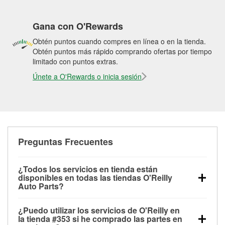
Gana con O'Rewards
Obtén puntos cuando compres en línea o en la tienda.
Obtén puntos más rápido comprando ofertas por tiempo
limitado con puntos extras.
Únete a O'Rewards o inicia sesión
Preguntas Frecuentes
¿Todos los servicios en tienda están
disponibles en todas las tiendas O'Reilly
Auto Parts?
Todos los servicios gratuitos de tienda, incluyendo
¿Puedo utilizar los servicios de O'Reilly en
las pruebas de batería, pruebas de alternador y
la tienda #353 si he comprado las partes en