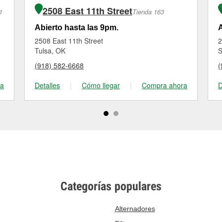
2508 East 11th Street
1
Tienda 163
Abierto hasta las 9pm.
A
2508 East 11th Street
2
Tulsa, OK
S
(918) 582-6668
(
ra
Detalles
|
Cómo llegar
|
Compra ahora
D
Categorías populares
Alternadores