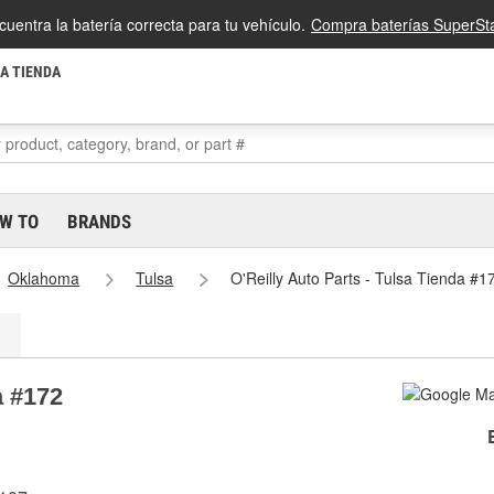
cuentra la batería correcta para tu vehículo.
Compra baterías SuperSta
LA TIENDA
W TO
BRANDS
Oklahoma
Tulsa
O'Reilly Auto Parts - Tulsa Tienda #1
a #172