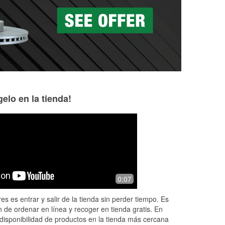
as a la medida en tu tienda local
elo en la tienda!
Joe Lee
Freewheeling Fra
5 months ago
6 months ago
d
Very friendly people.
OEM headlight bul
0:07
rav4 was $10 while
$20. But it's a go
es es entrar y salir de la tienda sin perder tiempo. Es
because most part
 de ordenar en línea y recoger en tienda gratis. En
o
...
Read More
disponibilidad de productos en la tienda más cercana