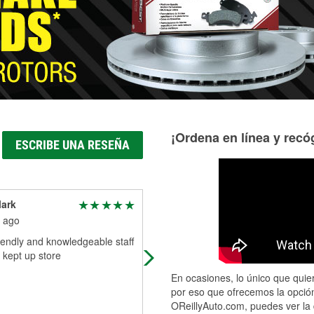
Más información acerca del servicio de mangueras hidráulic
¡Ordena en línea y recóg
ESCRIBE UNA RESEÑA
ark
Vince Ward
 ago
2 months ago
iendly and knowledgeable staff
Transmissions by Vinny Tulsa woul
 kept up store
be ina world of hurt without Oreillys
33rd and SW Blvd WE LOVE YAL!
En ocasiones, lo único que quier
por eso que ofrecemos la opción
OReillyAuto.com, puedes ver la 