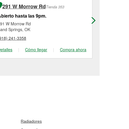
291 W Morrow Rd
2824 W 
Tienda 353
bierto hasta las 9pm.
Abierto has
91 W Morrow Rd
2824 W Main
and Springs, OK
Jenks, OK
918) 241-3358
(918) 299-94
etalles
|
Cómo llegar
|
Compra ahora
Detalles
|
Radiadores