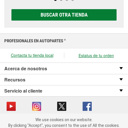
opciones AGM, Premium, Extreme y Platinum para
elegir la que sea correcta para tu vehículo y
BUSCAR OTRA TIENDA
presupuesto.
PROFESIONALES EN AUTOPARTES
®
Contacta tu tienda local
Estatus de tu orden
Acerca de nosotros
Recursos
Servicio al cliente
We use cookies on our website.
Copyright © 2008-2026 O’Reilly Auto Parts v OST_3.2.0.0.729 (3) cv1361
We use cookies on our website. By clicking "Accept", you consent
By clicking "Accept", you consent to the use of All the cookies.
catalog_main