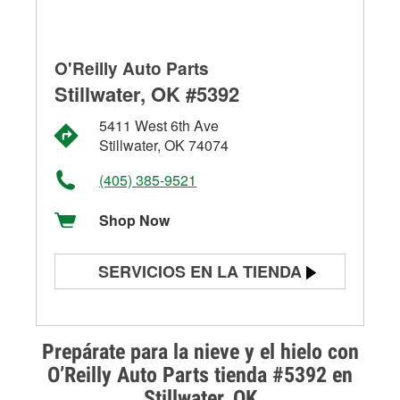
O'Reilly Auto Parts
Stillwater, OK #5392
5411 West 6th Ave
Stillwater, OK 74074
(405) 385-9521
Shop Now
SERVICIOS EN LA TIENDA
Prueba de batería
Prueba de alternadores y
Prepárate para la nieve y el hielo con
arrancadores
O’Reilly Auto Parts tienda #5392 en
Stillwater, OK