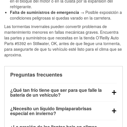
en el bloque del motor o en la culata por la expansión del
refrigerante.
Falta de suministros de emergencia
→ Posible exposición a
condiciones peligrosas si quedas varado en la carretera.
Las tormentas invernales pueden convertir problemas de
mantenimiento menores en fallas mecánicas graves. Encuentra
las partes y suministros que necesitas en la tienda O’Reilly Auto
Parts #5392 en Stillwater, OK, antes de que llegue una tormenta,
para asegurarte de que tu vehículo esté listo para el clima que se
aproxima.
Preguntas frecuentes
¿Qué tan frío tiene que ser para que falle la
batería de un vehículo?
La capacidad de la batería comienza a disminuir por
¿Necesito un líquido limpiaparabrisas
debajo de los 32 °F y puede perder hasta la mitad de
especial en invierno?
su potencia de arranque cerca de los 0 °F, lo que
Sí. El líquido limpiaparabrisas para invierno resiste
aumenta la probabilidad de que el vehículo no
¿La presión de las llantas baja en climas