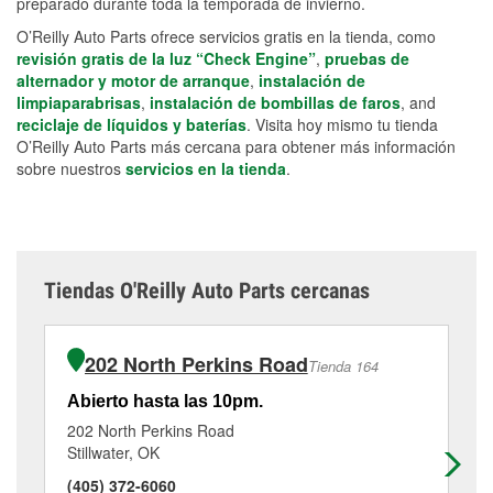
preparado durante toda la temporada de invierno.
O’Reilly Auto Parts ofrece servicios gratis en la tienda, como
revisión gratis de la luz “Check Engine”
,
pruebas de
alternador y motor de arranque
,
instalación de
limpiaparabrisas
,
instalación de bombillas de faros
, and
reciclaje de líquidos y baterías
. Visita hoy mismo tu tienda
O’Reilly Auto Parts más cercana para obtener más información
sobre nuestros
servicios en la tienda
.
Tiendas O'Reilly Auto Parts cercanas
202 North Perkins Road
Tienda 164
Abierto hasta las 10pm.
Ab
202 North Perkins Road
15
Stillwater, OK
Pe
(405) 372-6060
(5