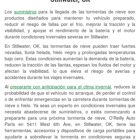
Revisión de la luz "Check Engine"
Los
suministros
para la llegada de las tormentas de nieve son
Reciclaje de baterías y aceite
productos diseñados para mantener tu vehículo preparado,
reducir el riesgo de fallas por el frío, mejorar la tracción y la
Instalación de bombillas de faros
visibilidad, y apoyar el rendimiento de la batería y el motor
Instalación de limpiaparabrisas
durante condiciones invernales severas en Stillwater.
En Stillwater, OK, las tormentas de nieve pueden traer fuertes
Programa de Préstamo de
nevadas, lluvia helada, hielo negro y prolongadas temperaturas
Herramientas
bajo cero. Estas condiciones aumentan la demanda de la batería,
reducen la tracción de las llantas, espesan los fluidos del motor y
Rectificación de tambores y discos de
afectan la visibilidad, lo que eleva el riesgo de averías y
freno
accidentes durante los viajes invernales.
Al
prepararte con anticipación para el clima invernal
, reduces la
Snowstorm Supplies
probabilidad de que el vehículo no arranque, de perder el control
o de enfrentar emergencias en la carretera durante tormentas de
Tornado Supplies
nieve o hielo. Ya seas un experto en condiciones invernales que
Conoce más
necesita abastecerse de suministros, o estés comenzando a
prepararte para una próxima tormenta de nieve, O’Reilly Auto
Parts en 5411 West 6th Ave, en Stillwater, OK, tiene las
herramientas, accesorios y dispositivos de carga portátiles para
ayudarte a sobrellevar la tormenta en condiciones seguras y