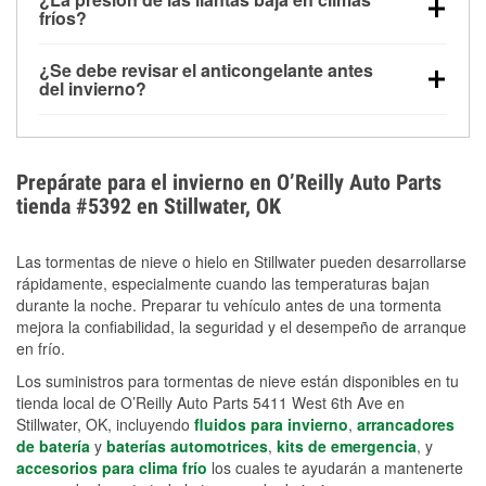
la congelación y ayuda a disolver la sal y la nieve
arranque.
fríos?
derretida en la carretera para mejorar la visibilidad.
Sí. La presión de las llantas normalmente disminuye
¿Se debe revisar el anticongelante antes
alrededor de 1 PSI por cada 10 °F que baja la
del invierno?
temperatura. Puedes obtener más información sobre
Sí. Una mezcla adecuada del anticongelante protege
la baja presión en invierno en nuestro artículo.
el motor contra la congelación, las grietas internas y
el sobrecalentamiento en condiciones de frío
Prepárate para el invierno en O’Reilly Auto Parts
extremo. Aprende cómo comprobar la protección
tienda #5392 en Stillwater, OK
anticongelante en nuestra sección How-To.
Las tormentas de nieve o hielo en Stillwater pueden desarrollarse
rápidamente, especialmente cuando las temperaturas bajan
durante la noche. Preparar tu vehículo antes de una tormenta
mejora la confiabilidad, la seguridad y el desempeño de arranque
en frío.
Los suministros para tormentas de nieve están disponibles en tu
tienda local de O’Reilly Auto Parts 5411 West 6th Ave en
Stillwater, OK, incluyendo
fluidos para invierno
,
arrancadores
de batería
y
baterías automotrices
,
kits de emergencia
, y
accesorios para clima frío
los cuales te ayudarán a mantenerte