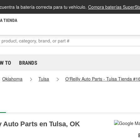
cuentra la batería correcta para tu vehículo.
Compra baterías SuperSta
LA TIENDA
W TO
BRANDS
Oklahoma
Tulsa
O'Reilly Auto Parts - Tulsa Tienda #1
y Auto Parts en Tulsa, OK