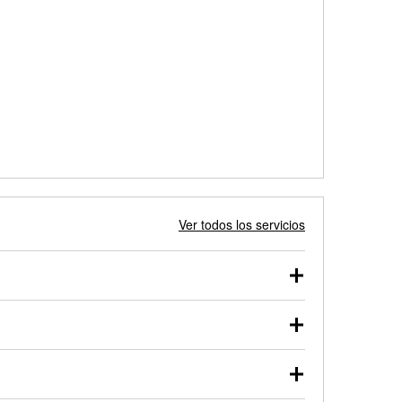
Ver todos los servicios
 autos, camionetas, SUVs, vehículos comerciales y
 probarse dentro o fuera del vehículo y cargarse en
uno de nuestros profesionales te ayudará a encontrar
otor de arranque o alternador. Lleva tu vehículo a tu
y arranque en el estacionamiento, o desmonta el
rueben.