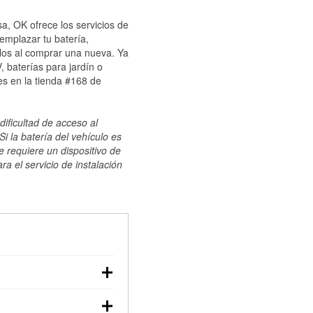
a, OK ofrece los servicios de
emplazar tu batería,
ulos al comprar una nueva. Ya
 baterías para jardín o
s en la tienda #168 de
dificultad de acceso al
i la batería del vehículo es
e requiere un dispositivo de
ra el servicio de instalación
ilizar un multímetro:
voltaje: una batería en