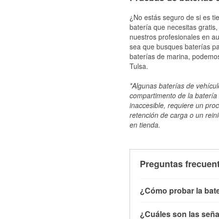
¿No estás seguro de si es ti
batería que necesitas gratis
nuestros profesionales en au
sea que busques baterías par
baterías de marina, podemos
Tulsa.
*Algunas baterías de vehículo
compartimento de la batería 
inaccesible, requiere un pro
retención de carga o un reini
en tienda.
Preguntas frecuent
¿Cómo probar la bate
Puedes probar la bater
¿Cuáles son las señal
con el vehículo apagado