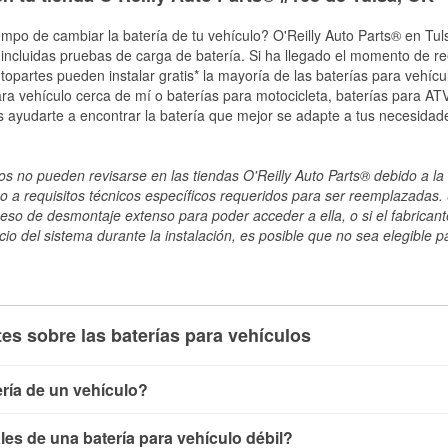
empo de cambiar la batería de tu vehículo? O'Reilly Auto Parts® en Tuls
, incluidas pruebas de carga de batería. Si ha llegado el momento de re
topartes pueden instalar gratis* la mayoría de las baterías para vehíc
a vehículo cerca de mí o baterías para motocicleta, baterías para ATV,
 ayudarte a encontrar la batería que mejor se adapte a tus necesidade
s no pueden revisarse en las tiendas O'Reilly Auto Parts® debido a la 
o a requisitos técnicos específicos requeridos para ser reemplazadas. S
ceso de desmontaje extenso para poder acceder a ella, o si el fabricant
cio del sistema durante la instalación, es posible que no sea elegible pa
es sobre las baterías para vehículos
ría de un vehículo?
ía de un vehículo de varias maneras. El método más rápido es ut
es de una batería para vehículo débil?
, conecta los cables a las terminales de la batería y verifica el 