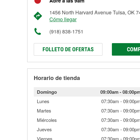
Abre a las 9am
1456 North Harvard Avenue Tulsa, OK 
Cómo llegar
(918) 838-1751
FOLLETO DE OFERTAS
COMP
Horario de tienda
Domingo
09:00am
-
08:00p
Lunes
07:30am
-
09:00p
Martes
07:30am
-
09:00p
Miércoles
07:30am
-
09:00p
Jueves
07:30am
-
09:00p
Viernes
07:30am
-
09:00p