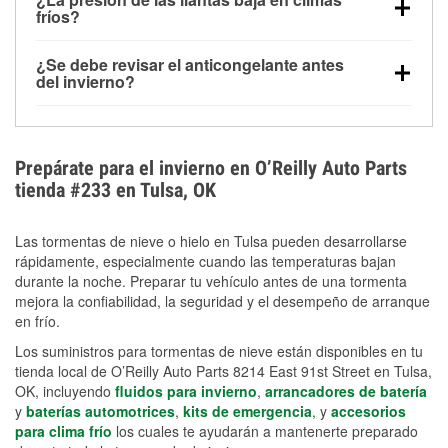
la congelación y ayuda a disolver la sal y la nieve
arranque.
fríos?
derretida en la carretera para mejorar la visibilidad.
Sí. La presión de las llantas normalmente disminuye
¿Se debe revisar el anticongelante antes
alrededor de 1 PSI por cada 10 °F que baja la
del invierno?
temperatura. Puedes obtener más información sobre
Sí. Una mezcla adecuada del anticongelante protege
la baja presión en invierno en nuestro artículo.
el motor contra la congelación, las grietas internas y
el sobrecalentamiento en condiciones de frío
Prepárate para el invierno en O’Reilly Auto Parts
extremo. Aprende cómo comprobar la protección
tienda #233 en Tulsa, OK
anticongelante en nuestra sección How-To.
Las tormentas de nieve o hielo en Tulsa pueden desarrollarse
rápidamente, especialmente cuando las temperaturas bajan
durante la noche. Preparar tu vehículo antes de una tormenta
mejora la confiabilidad, la seguridad y el desempeño de arranque
en frío.
Los suministros para tormentas de nieve están disponibles en tu
tienda local de O’Reilly Auto Parts 8214 East 91st Street en Tulsa,
OK, incluyendo
fluidos para invierno
,
arrancadores de batería
y
baterías automotrices
,
kits de emergencia
, y
accesorios
para clima frío
los cuales te ayudarán a mantenerte preparado