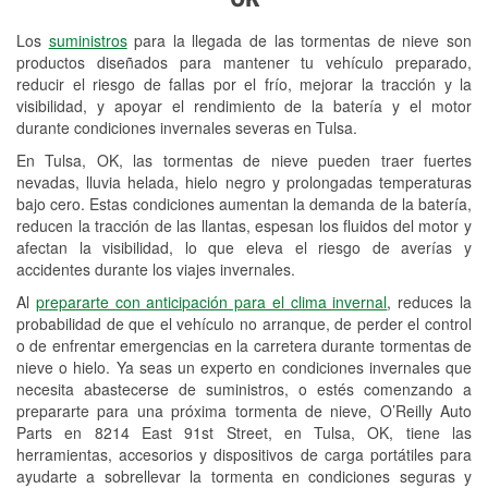
Revisión de la luz "Check Engine"
Los
suministros
para la llegada de las tormentas de nieve son
Reciclaje de baterías y aceite
productos diseñados para mantener tu vehículo preparado,
reducir el riesgo de fallas por el frío, mejorar la tracción y la
Instalación de bombillas de faros
visibilidad, y apoyar el rendimiento de la batería y el motor
Instalación de limpiaparabrisas
durante condiciones invernales severas en Tulsa.
En Tulsa, OK, las tormentas de nieve pueden traer fuertes
Programa de Préstamo de
nevadas, lluvia helada, hielo negro y prolongadas temperaturas
Herramientas
bajo cero. Estas condiciones aumentan la demanda de la batería,
reducen la tracción de las llantas, espesan los fluidos del motor y
Rectificación de tambores y discos de
afectan la visibilidad, lo que eleva el riesgo de averías y
freno
accidentes durante los viajes invernales.
Al
prepararte con anticipación para el clima invernal
, reduces la
Snowstorm Supplies
probabilidad de que el vehículo no arranque, de perder el control
o de enfrentar emergencias en la carretera durante tormentas de
Tornado Supplies
nieve o hielo. Ya seas un experto en condiciones invernales que
Conoce más
necesita abastecerse de suministros, o estés comenzando a
prepararte para una próxima tormenta de nieve, O’Reilly Auto
Parts en 8214 East 91st Street, en Tulsa, OK, tiene las
herramientas, accesorios y dispositivos de carga portátiles para
ayudarte a sobrellevar la tormenta en condiciones seguras y