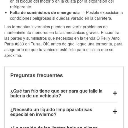
en el bloque del motor o en la culata por la expansión del
refrigerante.
Falta de suministros de emergencia
→ Posible exposición a
condiciones peligrosas si quedas varado en la carretera.
Las tormentas invernales pueden convertir problemas de
mantenimiento menores en fallas mecánicas graves. Encuentra
las partes y suministros que necesitas en la tienda O’Reilly Auto
Parts #233 en Tulsa, OK, antes de que llegue una tormenta, para
asegurarte de que tu vehículo esté listo para el clima que se
aproxima.
Preguntas frecuentes
¿Qué tan frío tiene que ser para que falle la
batería de un vehículo?
La capacidad de la batería comienza a disminuir por
¿Necesito un líquido limpiaparabrisas
debajo de los 32 °F y puede perder hasta la mitad de
especial en invierno?
su potencia de arranque cerca de los 0 °F, lo que
Sí. El líquido limpiaparabrisas para invierno resiste
aumenta la probabilidad de que el vehículo no
¿La presión de las llantas baja en climas