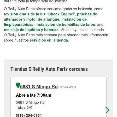
durante toda la temporada de invierno.
O’Reilly Auto Parts ofrece servicios gratis en la tienda, como
revisión gratis de la luz “Check Engine”
,
pruebas de
alternador y motor de arranque
,
instalación de
limpiaparabrisas
,
instalación de bombillas de faros
, and
reciclaje de líquidos y baterías
. Visita hoy mismo tu tienda
O’Reilly Auto Parts más cercana para obtener más información
sobre nuestros
servicios en la tienda
.
Tiendas O'Reilly Auto Parts cercanas
5681 S Mingo Rd
Tienda 4601
Abre a las 7:30am
Ab
5681 S Mingo Rd
30
Tulsa, OK
Br
(918) 254-0364
(9