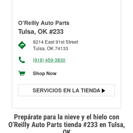
O'Reilly Auto Parts
Tulsa, OK #233
8214 East 91st Street
Tulsa, OK 74133
(918) 459-3830
Shop Now
SERVICIOS EN LA TIENDA
Prueba de batería
Prueba de alternadores y
Prepárate para la nieve y el hielo con
arrancadores
O’Reilly Auto Parts tienda #233 en Tulsa,
OK