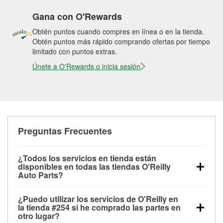
Gana con O'Rewards
Obtén puntos cuando compres en línea o en la tienda.
Obtén puntos más rápido comprando ofertas por tiempo
limitado con puntos extras.
Únete a O'Rewards o inicia sesión
Preguntas Frecuentes
¿Todos los servicios en tienda están
disponibles en todas las tiendas O'Reilly
Auto Parts?
Todos los servicios gratuitos de tienda, incluyendo
¿Puedo utilizar los servicios de O'Reilly en
las pruebas de batería, pruebas de alternador y
la tienda #254 si he comprado las partes en
motor de arranque, revisión de la luz “Check Engine”
otro lugar?