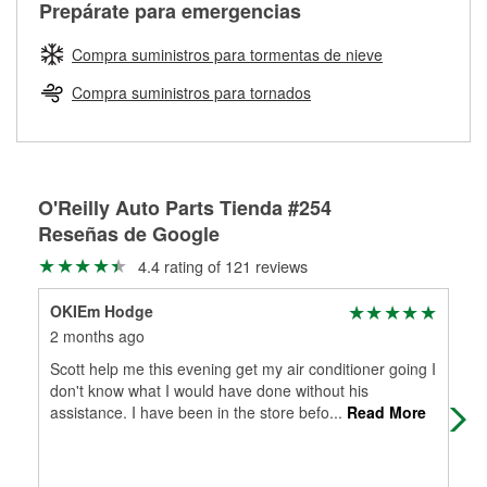
Más información sobre el Programa de Préstamo de
ser rectificados con seguridad. Si tus tambores o discos no
Prepárate para emergencias
averiada o determina los acoplamientos y la longitud
Herramientas de O'Reilly
pueden ser reutilizados, podemos ayudarte a encontrar las
adecuados para que te construyamos una nueva. O'Reilly
partes de reemplazo correctas para tu reparación.
Compra suministros para tormentas de nieve
Auto Parts tiene las mangueras y los acoples adecuados
Rectificación de tambores y discos de freno
para reparar el sistema hidráulico de tu maquinaria
Compra suministros para tornados
agrícola o de construcción.
Más información acerca del servicio de mangueras
hidráulicas a la medida en tu tienda local
O'Reilly Auto Parts Tienda #254
Reseñas de Google
4.4 rating of 121 reviews
OKIEm Hodge
Hea
2 months ago
4 m
Scott help me this evening get my air conditioner going I
Emp
don't know what I would have done without his
assistance. I have been in the store befo
...
Read More