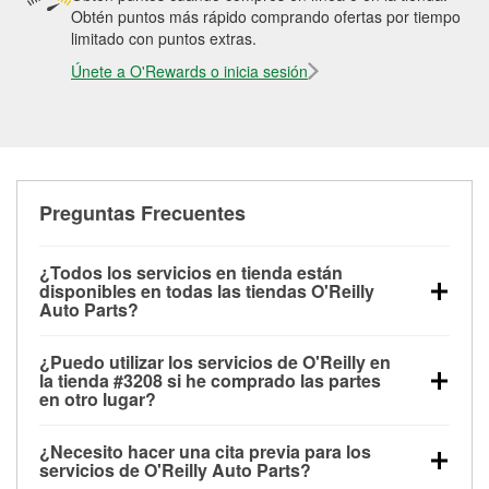
Obtén puntos más rápido comprando ofertas por tiempo
limitado con puntos extras.
Únete a O'Rewards o inicia sesión
Preguntas Frecuentes
¿Todos los servicios en tienda están
disponibles en todas las tiendas O'Reilly
Auto Parts?
Todos los servicios gratuitos de tienda, incluyendo
¿Puedo utilizar los servicios de O'Reilly en
las pruebas de batería, pruebas de alternador y
la tienda #3208 si he comprado las partes
motor de arranque, revisión de la luz “Check Engine”
en otro lugar?
con O'Reilly VeriScan® e instalación de
Puedes solicitar la mayoría de los servicios en tienda
limpiaparabrisas o bombillas, están disponibles en
¿Necesito hacer una cita previa para los
de O'Reilly Auto Parts que estén disponibles en la
todas las tiendas O'Reilly Auto Parts. La tienda
servicios de O'Reilly Auto Parts?
tienda #3208 de Dallas, OR aunque hayas