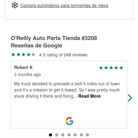
medirán tus tambores o discos para determinar si pueden
Compra suministros para tormentas de nieve
Más información sobre el Programa de Préstamo de
ser rectificados con seguridad. Si tus tambores o discos no
Herramientas de O'Reilly
pueden ser reutilizados, podemos ayudarte a encontrar las
partes de reemplazo correctas para tu reparación.
Rectificación de tambores y discos de freno
O'Reilly Auto Parts Tienda #3208
Reseñas de Google
4.3 rating of 248 reviews
Robert K
mm
3 months ago
3 m
My truck decided to grenade a belt 5 miles out of town
Buy
and it’s a mission to get it towed. So I was pretty much
stuck driving it there and fixing
...
Read More