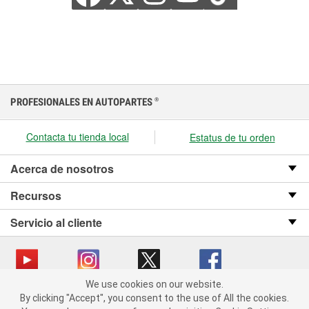
PROFESIONALES EN AUTOPARTES
®
Contacta tu tienda local
Estatus de tu orden
Acerca de nosotros
Recursos
Servicio al cliente
We use cookies on our website.
We use cookies on our website. By clicking "Accept", you consent
Copyright © 2008-2026 O’Reilly Auto Parts v OST_3.2.0.0.729 (3) cv1361
By clicking "Accept", you consent to the use of All the cookies.
to the use of All the cookies.
catalog_main