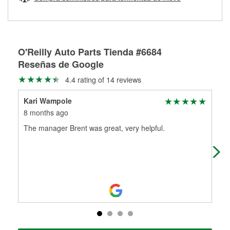
Más información sobre el Programa de Préstamo de
ser rectificados con seguridad. Si tus tambores o discos no
Herramientas de O'Reilly
pueden ser reutilizados, podemos ayudarte a encontrar las
partes de reemplazo correctas para tu reparación.
Rectificación de tambores y discos de freno
O'Reilly Auto Parts Tienda #6684
Reseñas de Google
4.4 rating of 14 reviews
Kari Wampole
Mic
8 months ago
9 m
The manager Brent was great, very helpful.
I c
par
me 