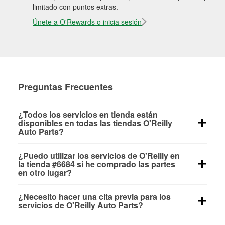
limitado con puntos extras.
Únete a O'Rewards o inicia sesión
Preguntas Frecuentes
¿Todos los servicios en tienda están
disponibles en todas las tiendas O'Reilly
Auto Parts?
Todos los servicios gratuitos de tienda, incluyendo
¿Puedo utilizar los servicios de O'Reilly en
las pruebas de batería, pruebas de alternador y
la tienda #6684 si he comprado las partes
motor de arranque, revisión de la luz “Check Engine”
en otro lugar?
con O'Reilly VeriScan® e instalación de
Puedes solicitar la mayoría de los servicios en tienda
limpiaparabrisas o bombillas, están disponibles en
¿Necesito hacer una cita previa para los
de O'Reilly Auto Parts que estén disponibles en la
todas las tiendas O'Reilly Auto Parts. La tienda
servicios de O'Reilly Auto Parts?
tienda #6684 de Sheridan, OR aunque hayas
O'Reilly #6684 de Sheridan, OR también ofrece
No es necesario agendar una cita para ninguno de
comprado las partes en otro sitio. Los servicios como