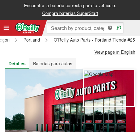
Encuentra la batería correcta para tu vehículo.
Recibe tu orden gratis al día siguiente o recógela en la tienda
Compra baterías SuperStart
egon
Portland
O'Reilly Auto Parts - Portland Tienda #253
View page in English
Detalles
Baterías para autos