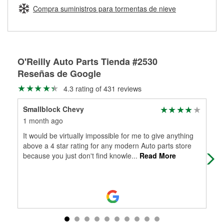
medirán tus tambores o discos para determinar si pueden
Compra suministros para tormentas de nieve
Más información sobre el Programa de Préstamo de
ser rectificados con seguridad. Si tus tambores o discos no
Herramientas de O'Reilly
pueden ser reutilizados, podemos ayudarte a encontrar las
partes de reemplazo correctas para tu reparación.
Rectificación de tambores y discos de freno
O'Reilly Auto Parts Tienda #2530
Reseñas de Google
4.3 rating of 431 reviews
Smallblock Chevy
Div
1 month ago
1 m
It would be virtually impossible for me to give anything
Ver
above a 4 star rating for any modern Auto parts store
because you just don't find knowle
...
Read More