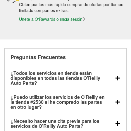
Obtén puntos más rápido comprando ofertas por tiempo
limitado con puntos extras.
Únete a O'Rewards o inicia sesión
Preguntas Frecuentes
¿Todos los servicios en tienda están
disponibles en todas las tiendas O'Reilly
Auto Parts?
Todos los servicios gratuitos de tienda, incluyendo
¿Puedo utilizar los servicios de O'Reilly en
las pruebas de batería, pruebas de alternador y
la tienda #2530 si he comprado las partes
motor de arranque, revisión de la luz “Check Engine”
en otro lugar?
con O'Reilly VeriScan® e instalación de
Puedes solicitar la mayoría de los servicios en tienda
limpiaparabrisas o bombillas, están disponibles en
¿Necesito hacer una cita previa para los
de O'Reilly Auto Parts que estén disponibles en la
todas las tiendas O'Reilly Auto Parts. La tienda
servicios de O'Reilly Auto Parts?
tienda #2530 de Portland, OR aunque hayas