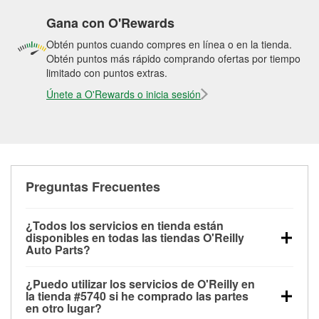
Gana con O'Rewards
Obtén puntos cuando compres en línea o en la tienda.
Obtén puntos más rápido comprando ofertas por tiempo
limitado con puntos extras.
Únete a O'Rewards o inicia sesión
Preguntas Frecuentes
¿Todos los servicios en tienda están
disponibles en todas las tiendas O'Reilly
Auto Parts?
Todos los servicios gratuitos de tienda, incluyendo
¿Puedo utilizar los servicios de O'Reilly en
las pruebas de batería, pruebas de alternador y
la tienda #5740 si he comprado las partes
motor de arranque, revisión de la luz “Check Engine”
en otro lugar?