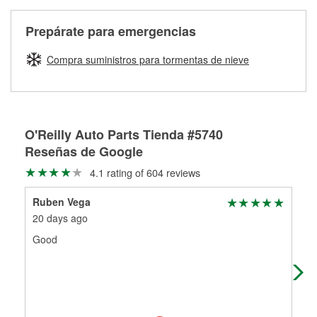
Más información sobre el Programa de Préstamo de
ser rectificados con seguridad. Si tus tambores o discos no
Herramientas de O'Reilly
pueden ser reutilizados, podemos ayudarte a encontrar las
Prepárate para emergencias
partes de reemplazo correctas para tu reparación.
Rectificación de tambores y discos de freno
Compra suministros para tormentas de nieve
O'Reilly Auto Parts Tienda #5740
Reseñas de Google
4.1 rating of 604 reviews
Ruben Vega
Nat
20 days ago
1 m
Good
Ser