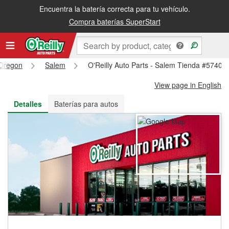
Encuentra la batería correcta para tu vehículo.
Recibe tu orden gratis al día siguiente o recógela en la tienda
Compra baterías SuperStart
Oregon
Salem
O'Reilly Auto Parts - Salem Tienda #5740
View page in English
Detalles
Baterías para autos