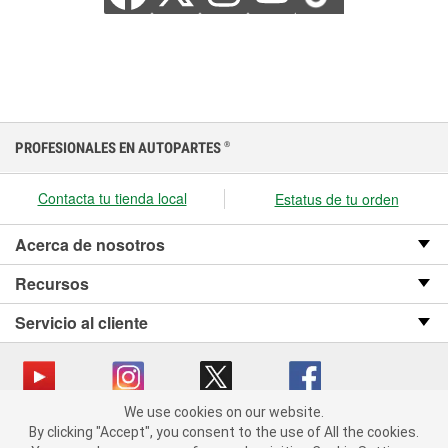
PROFESIONALES EN AUTOPARTES
®
Contacta tu tienda local
Estatus de tu orden
Acerca de nosotros
Recursos
Servicio al cliente
We use cookies on our website.
We use cookies on our website. By clicking "Accept", you consent
Copyright © 2008-2026 O’Reilly Auto Parts v OST_3.2.0.0.729 (3) cv1361
By clicking "Accept", you consent to the use of All the cookies.
to the use of All the cookies.
catalog_main