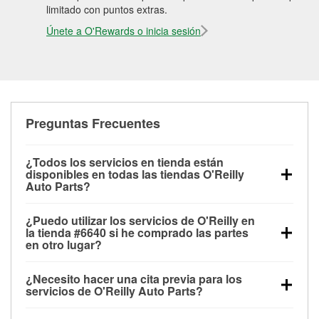
limitado con puntos extras.
Únete a O'Rewards o inicia sesión
Preguntas Frecuentes
¿Todos los servicios en tienda están
disponibles en todas las tiendas O'Reilly
Auto Parts?
Todos los servicios gratuitos de tienda, incluyendo
¿Puedo utilizar los servicios de O'Reilly en
las pruebas de batería, pruebas de alternador y
la tienda #6640 si he comprado las partes
motor de arranque, revisión de la luz “Check Engine”
en otro lugar?
con O'Reilly VeriScan® e instalación de
Puedes solicitar la mayoría de los servicios en tienda
limpiaparabrisas o bombillas, están disponibles en
¿Necesito hacer una cita previa para los
de O'Reilly Auto Parts que estén disponibles en la
todas las tiendas O'Reilly Auto Parts. La tienda
servicios de O'Reilly Auto Parts?
tienda #6640 de Coraopolis, PA aunque hayas
O'Reilly #6640 de Coraopolis, PA también ofrece
No es necesario agendar una cita para ninguno de
comprado las partes en otro sitio. Los servicios como