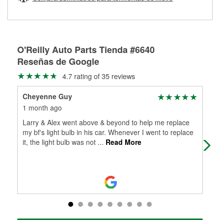
Más información sobre el Programa de Préstamo de
ser rectificados con seguridad. Si tus tambores o discos no
Herramientas de O'Reilly
pueden ser reutilizados, podemos ayudarte a encontrar las
partes de reemplazo correctas para tu reparación.
Rectificación de tambores y discos de freno
O'Reilly Auto Parts Tienda #6640
Reseñas de Google
4.7 rating of 35 reviews
Cheyenne Guy
Osc
1 month ago
1 m
Larry & Alex went above & beyond to help me replace
(Tr
my bf's light bulb in his car. Whenever I went to replace
Exe
it, the light bulb was not
...
Read More