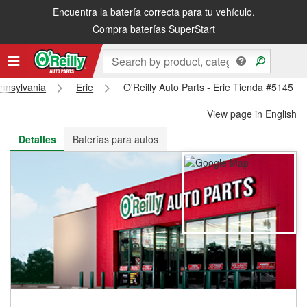
Encuentra la batería correcta para tu vehículo.
Recibe tu orden gratis al día siguiente o recógela en la tienda
Compra baterías SuperStart
nnsylvania
Erie
O'Reilly Auto Parts - Erie Tienda #5145
View page in English
Detalles
Baterías para autos