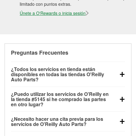
limitado con puntos extras.
Únete a O'Rewards o inicia sesión
Preguntas Frecuentes
¿Todos los servicios en tienda están
disponibles en todas las tiendas O'Reilly
Auto Parts?
Todos los servicios gratuitos de tienda, incluyendo
¿Puedo utilizar los servicios de O'Reilly en
las pruebas de batería, pruebas de alternador y
la tienda #5145 si he comprado las partes
motor de arranque, revisión de la luz “Check Engine”
en otro lugar?
con O'Reilly VeriScan® e instalación de
Puedes solicitar la mayoría de los servicios en tienda
limpiaparabrisas o bombillas, están disponibles en
¿Necesito hacer una cita previa para los
de O'Reilly Auto Parts que estén disponibles en la
todas las tiendas O'Reilly Auto Parts. La tienda
servicios de O'Reilly Auto Parts?
tienda #5145 de Erie, PA aunque hayas comprado
O'Reilly #5145 de Erie, PA también ofrece servicios
No es necesario agendar una cita para ninguno de
las partes en otro sitio. Los servicios como pruebas