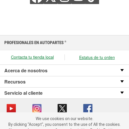
PROFESIONALES EN AUTOPARTES
®
Contacta tu tienda local
Estatus de tu orden
Acerca de nosotros
Recursos
Servicio al cliente
We use cookies on our website.
We use cookies on our website. By clicking "Accept", you consent
Copyright © 2008-2026 O’Reilly Auto Parts v OST_3.2.0.0.729 (3) cv1361
By clicking "Accept", you consent to the use of All the cookies.
to the use of All the cookies.
catalog_main