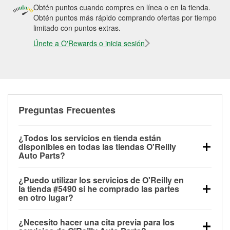
Obtén puntos cuando compres en línea o en la tienda.
Obtén puntos más rápido comprando ofertas por tiempo
limitado con puntos extras.
Únete a O'Rewards o inicia sesión
Preguntas Frecuentes
¿Todos los servicios en tienda están
disponibles en todas las tiendas O'Reilly
Auto Parts?
Todos los servicios gratuitos de tienda, incluyendo
¿Puedo utilizar los servicios de O'Reilly en
las pruebas de batería, pruebas de alternador y
la tienda #5490 si he comprado las partes
motor de arranque, revisión de la luz “Check Engine”
en otro lugar?
con O'Reilly VeriScan® e instalación de
Puedes solicitar la mayoría de los servicios en tienda
limpiaparabrisas o bombillas, están disponibles en
¿Necesito hacer una cita previa para los
de O'Reilly Auto Parts que estén disponibles en la
todas las tiendas O'Reilly Auto Parts. La tienda