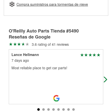
medirán tus tambores o discos para determinar si pueden
Compra suministros para tormentas de nieve
Más información sobre el Programa de Préstamo de
ser rectificados con seguridad. Si tus tambores o discos no
Herramientas de O'Reilly
pueden ser reutilizados, podemos ayudarte a encontrar las
partes de reemplazo correctas para tu reparación.
Rectificación de tambores y discos de freno
O'Reilly Auto Parts Tienda #5490
Reseñas de Google
3.6 rating of 41 reviews
Lance Hellmann
lan
7 days ago
7 d
Most reliable place to get car parts!
Mos