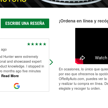
¡Ordena en línea y recóg
ESCRIBE UNA RESEÑA
Michael Stacy
 ago
3 months ago
nd Hunter were extremely
Good store, had .ost what o neede
ional and showcased expert
oduct knowledge. I stopped in
En ocasiones, lo único que quier
wo months ago five minutes
por eso que ofrecemos la opción
.
Read More
OReillyAuto.com, puedes ver la 
y realizar tu compra en línea. D
elegiste y recoger tu orden.