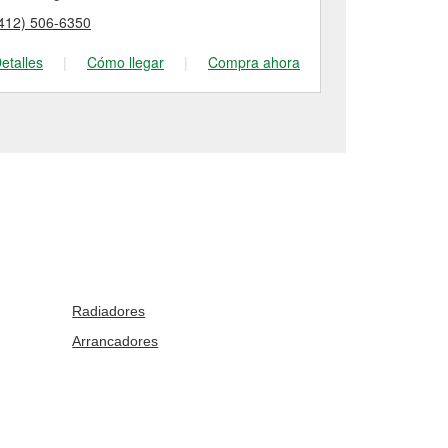
412) 506-6350
(412) 253-73
etalles
|
Cómo llegar
|
Compra ahora
Detalles
|
Radiadores
Arrancadores