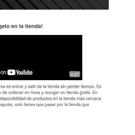
elo en la tienda!
The Hadrych's
Thomas Garcia
4 months ago
7 months ago
d
Always a good spot for anything you
Great place in and
0:07
need.
es es entrar y salir de la tienda sin perder tiempo. Es
 de ordenar en línea y recoger en tienda gratis. En
disponibilidad de productos en la tienda más cercana
espués, solo tienes que pasar por la tienda que