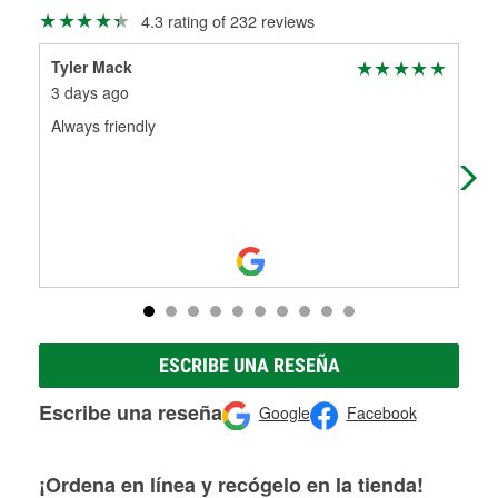
Más información sobre el Programa de Préstamo de
ser rectificados con seguridad. Si tus tambores o discos no
4.3 rating of 232 reviews
Herramientas de O'Reilly
pueden ser reutilizados, podemos ayudarte a encontrar las
partes de reemplazo correctas para tu reparación.
Tyler Mack
Nat
Rectificación de tambores y discos de freno
3 days ago
1 m
Always friendly
Sta
que
hel
Re
ESCRIBE UNA RESEÑA
Escribe una reseña
Google
Facebook
¡Ordena en línea y recógelo en la tienda!