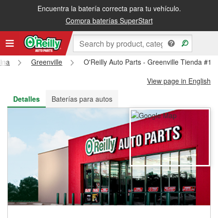
Encuentra la batería correcta para tu vehículo.
Recibe tu orden gratis al día siguiente o recógela en la tienda
Compra baterías SuperStart
ina
Greenville
O'Reilly Auto Parts - Greenville Tienda #14
View page in English
Detalles
Baterías para autos