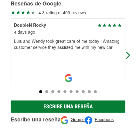
medirán tus tambores o discos para determinar si pueden
Reseñas de Google
Más información sobre el Programa de Préstamo de
ser rectificados con seguridad. Si tus tambores o discos no
4.3 rating of 409 reviews
Herramientas de O'Reilly
pueden ser reutilizados, podemos ayudarte a encontrar las
partes de reemplazo correctas para tu reparación.
DoubleN Rocky
La
Rectificación de tambores y discos de freno
4 days ago
5 d
Luis and Wendy took great care of me today ! Amazing
I c
customer service they assisted me with my new car
O’R
and
ESCRIBE UNA RESEÑA
Escribe una reseña
Google
Facebook