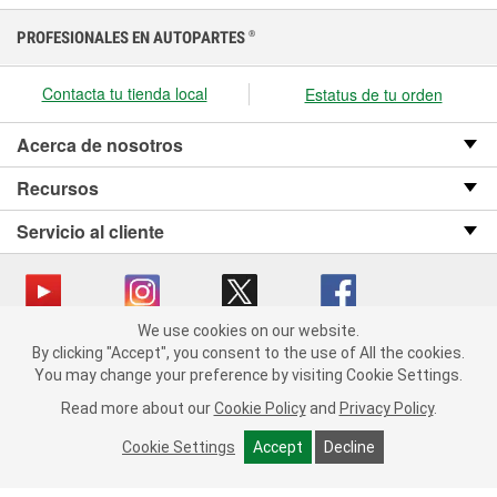
PROFESIONALES EN AUTOPARTES
®
Contacta tu tienda local
Estatus de tu orden
Acerca de nosotros
Recursos
Servicio al cliente
We use cookies on our website.
We use cookies on our website. By clicking "Accept", you consent
Copyright © 2008-2026 O’Reilly Auto Parts v OST_3.2.0.0.729 (3) cv1361
By clicking "Accept", you consent to the use of All the cookies.
to the use of All the cookies.
catalog_main
You may change your preference by visiting Cookie Settings.
You may change your preference by visiting Cookie Settings.
Política de privacidad
Ley de transparencia en las cadenas de suministro
Read more about our
Read more about our
Cookie Policy
Cookie Policy
and
and
Privacy Policy
Privacy Policy
.
.
de California
Cookie Settings
Cookie Settings
Accept
Accept
Decline
Decline