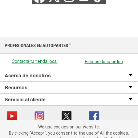
PROFESIONALES EN AUTOPARTES
®
Contacta tu tienda local
Estatus de tu orden
Acerca de nosotros
Recursos
Servicio al cliente
We use cookies on our website.
We use cookies on our website. By clicking "Accept", you consent
Copyright © 2008-2026 O’Reilly Auto Parts v OST_3.2.0.0.729 (3) cv1361
By clicking "Accept", you consent to the use of All the cookies.
to the use of All the cookies.
catalog_main