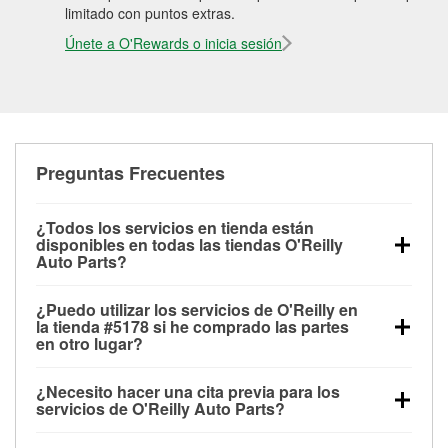
limitado con puntos extras.
Únete a O'Rewards o inicia sesión
Preguntas Frecuentes
¿Todos los servicios en tienda están
disponibles en todas las tiendas O'Reilly
Auto Parts?
Todos los servicios gratuitos de tienda, incluyendo
¿Puedo utilizar los servicios de O'Reilly en
las pruebas de batería, pruebas de alternador y
la tienda #5178 si he comprado las partes
motor de arranque, revisión de la luz “Check Engine”
en otro lugar?
con O'Reilly VeriScan® e instalación de
Puedes solicitar la mayoría de los servicios en tienda
limpiaparabrisas o bombillas, están disponibles en
¿Necesito hacer una cita previa para los
de O'Reilly Auto Parts que estén disponibles en la
todas las tiendas O'Reilly Auto Parts. La tienda
servicios de O'Reilly Auto Parts?
tienda #5178 de Cheraw, SC aunque hayas
O'Reilly #5178 de Cheraw, SC también ofrece
No es necesario agendar una cita para ninguno de
comprado las partes en otro sitio. Los servicios como