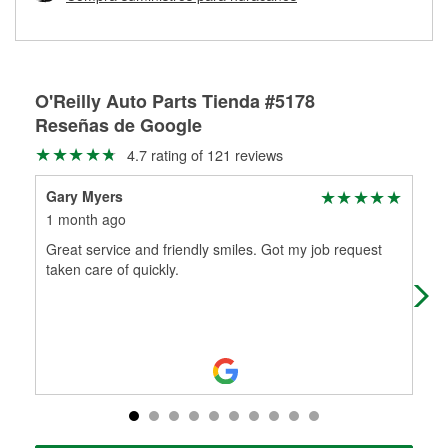
Más información sobre el Programa de Préstamo de
ser rectificados con seguridad. Si tus tambores o discos no
Herramientas de O'Reilly
pueden ser reutilizados, podemos ayudarte a encontrar las
partes de reemplazo correctas para tu reparación.
Rectificación de tambores y discos de freno
O'Reilly Auto Parts Tienda #5178
Reseñas de Google
4.7 rating of 121 reviews
Gary Myers
Chr
1 month ago
1 m
Great service and friendly smiles. Got my job request
Gre
taken care of quickly.
frie