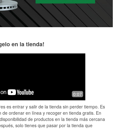
elo en la tienda!
Stephen Röther
Mike Cakora
5 months ago
6 months ago
Always the best!
Needed parts, the
0:07
I
selection with fair 
es es entrar y salir de la tienda sin perder tiempo. Es
 de ordenar en línea y recoger en tienda gratis. En
disponibilidad de productos en la tienda más cercana
espués, solo tienes que pasar por la tienda que