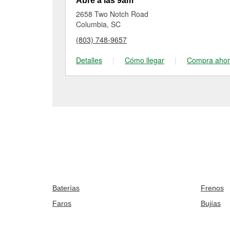
Abre a las 9am
2658 Two Notch Road
Columbia, SC
(803) 748-9657
Detalles
|
Cómo llegar
|
Compra aho
Baterías
Frenos
Faros
Bujías