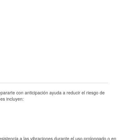
Prueba de alternadores y arrancadores
Revisión de la luz "Check Engine"
Reciclaje de baterías y aceite
Instalación de bombillas de faros
Instalación de limpiaparabrisas
Programa de Préstamo de Herramientas
Rectificación de tambores y discos de
freno
Hurricane Supplies
Conoce más
ararte con anticipación ayuda a reducir el riesgo de
es incluyen:
istencia a las vibraciones durante el uso prolongado o en