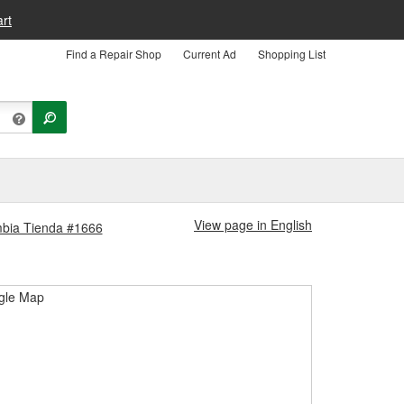
rt
Find a Repair Shop
Current Ad
Shopping List
View page in English
umbia Tienda #1666