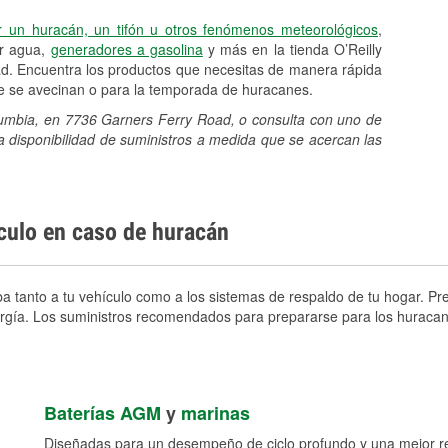
r un huracán, un tifón u otros fenómenos meteorológicos
,
er agua,
generadores a gasolina
y más en la tienda O’Reilly
d. Encuentra los productos que necesitas de manera rápida
ue se avecinan o para la temporada de huracanes.
olumbia, en 7736 Garners Ferry Road, o consulta con uno de
a disponibilidad de suministros a medida que se acercan las
ículo en caso de huracán
 tanto a tu vehículo como a los sistemas de respaldo de tu hogar. Prep
nergía. Los suministros recomendados para prepararse para los huracan
Baterías AGM
y
marinas
Diseñadas para un desempeño de ciclo profundo y una mejor res