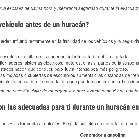
ir la escasez de última hora y mejorar la seguridad durante la evacuac
 vehículo antes de un huracán?
den influir directamente en la fiabilidad de los vehículos y la segurid
sorios o la falta de uso pueden dejar tu batería débil o agotada.
ernadores, sistemas eléctricos, motores, chasis, partes de la suspens
stados hacen que conducir bajo lluvia intensa sea más peligroso.
as mojadas o cubiertas de escombros aumentan las distancias de frena
ento inadecuado o la entrada de agua pueden comprometer la calidad
ndo se necesita viajar de emergencia o desplazarse después de una t
son las adecuadas para ti durante un huracán e
nes y las tormentas tropicales. Elegir la solución de energía de eme
Generador a gasolina