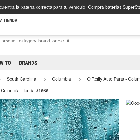
cuentra la batería correcta para tu vehículo.
Compra baterías SuperSta
LA TIENDA
W TO
BRANDS
South Carolina
Columbia
O'Reilly Auto Parts - Col
 - Columbia Tienda #1666