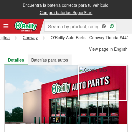
Encuentra la batería correcta para tu vehículo.
Recibe tu orden gratis al día siguiente o recógela en la tienda
Compra baterías SuperStart
olina
Conway
O'Reilly Auto Parts - Conway Tienda #4430
View page in English
Detalles
Baterías para autos