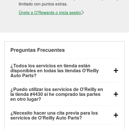
limitado con puntos extras.
Únete a O'Rewards o inicia sesión
Preguntas Frecuentes
¿Todos los servicios en tienda están
disponibles en todas las tiendas O'Reilly
Auto Parts?
Todos los servicios gratuitos de tienda, incluyendo
¿Puedo utilizar los servicios de O'Reilly en
las pruebas de batería, pruebas de alternador y
la tienda #4430 si he comprado las partes
motor de arranque, revisión de la luz “Check Engine”
en otro lugar?
con O'Reilly VeriScan® e instalación de
Puedes solicitar la mayoría de los servicios en tienda
limpiaparabrisas o bombillas, están disponibles en
¿Necesito hacer una cita previa para los
de O'Reilly Auto Parts que estén disponibles en la
todas las tiendas O'Reilly Auto Parts. La tienda
servicios de O'Reilly Auto Parts?
tienda #4430 de Conway, SC aunque hayas
O'Reilly #4430 de Conway, SC también ofrece
No es necesario agendar una cita para ninguno de
comprado las partes en otro sitio. Los servicios como