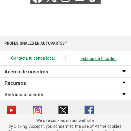
PROFESIONALES EN AUTOPARTES
®
Contacta tu tienda local
Estatus de tu orden
Acerca de nosotros
Recursos
Servicio al cliente
We use cookies on our website.
We use cookies on our website. By clicking "Accept", you consent
Copyright © 2008-2026 O’Reilly Auto Parts v OST_3.2.0.0.729 (3) cv1361
By clicking "Accept", you consent to the use of All the cookies.
to the use of All the cookies.
catalog_main