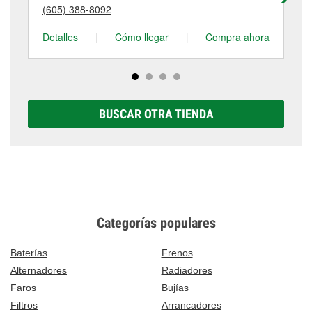
puede variar según la tienda. Contacta o visita la
(605) 388-8092
(6
tienda #6740 para obtener más información.
Detalles
|
Cómo llegar
|
Compra ahora
De
BUSCAR OTRA TIENDA
Categorías populares
Baterías
Frenos
Alternadores
Radiadores
Faros
Bujías
Filtros
Arrancadores