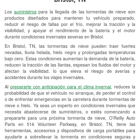
Revisión de la luz "Check Engine"
Los
suministros
para la llegada de las tormentas de nieve son
Reciclaje de baterías y aceite
productos diseñados para mantener tu vehículo preparado,
reducir el riesgo de fallas por el frío, mejorar la tracción y la
Instalación de bombillas de faros
visibilidad, y apoyar el rendimiento de la batería y el motor
Instalación de limpiaparabrisas
durante condiciones invernales severas en Bristol.
En Bristol, TN, las tormentas de nieve pueden traer fuertes
Programa de Préstamo de
nevadas, lluvia helada, hielo negro y prolongadas temperaturas
Herramientas
bajo cero. Estas condiciones aumentan la demanda de la batería,
reducen la tracción de las llantas, espesan los fluidos del motor y
Mezcla de pinturas
afectan la visibilidad, lo que eleva el riesgo de averías y
accidentes durante los viajes invernales.
Rectificación de tambores y discos de
Al
prepararte con anticipación para el clima invernal
, reduces la
freno
probabilidad de que el vehículo no arranque, de perder el control
o de enfrentar emergencias en la carretera durante tormentas de
Mangueras hidráulicas a la medida
nieve o hielo. Ya seas un experto en condiciones invernales que
necesita abastecerse de suministros, o estés comenzando a
Hurricane Supplies
prepararte para una próxima tormenta de nieve, O’Reilly Auto
Parts en 516 Volunteer Parkway, en Bristol, TN, tiene las
Snowstorm Supplies
herramientas, accesorios y dispositivos de carga portátiles para
Conoce más
ayudarte a sobrellevar la tormenta en condiciones seguras y