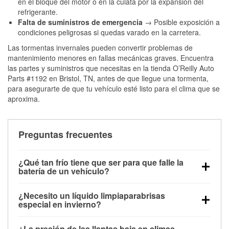
en el bloque del motor o en la culata por la expansión del
refrigerante.
Falta de suministros de emergencia
→ Posible exposición a
condiciones peligrosas si quedas varado en la carretera.
Las tormentas invernales pueden convertir problemas de
mantenimiento menores en fallas mecánicas graves. Encuentra
las partes y suministros que necesitas en la tienda O’Reilly Auto
Parts #1192 en Bristol, TN, antes de que llegue una tormenta,
para asegurarte de que tu vehículo esté listo para el clima que se
aproxima.
Preguntas frecuentes
¿Qué tan frío tiene que ser para que falle la
batería de un vehículo?
La capacidad de la batería comienza a disminuir por
¿Necesito un líquido limpiaparabrisas
debajo de los 32 °F y puede perder hasta la mitad de
especial en invierno?
su potencia de arranque cerca de los 0 °F, lo que
Sí. El líquido limpiaparabrisas para invierno resiste
aumenta la probabilidad de que el vehículo no
¿La presión de las llantas baja en climas