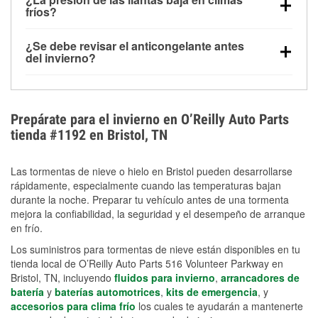
la congelación y ayuda a disolver la sal y la nieve
arranque.
fríos?
derretida en la carretera para mejorar la visibilidad.
Sí. La presión de las llantas normalmente disminuye
¿Se debe revisar el anticongelante antes
alrededor de 1 PSI por cada 10 °F que baja la
del invierno?
temperatura. Puedes obtener más información sobre
Sí. Una mezcla adecuada del anticongelante protege
la baja presión en invierno en nuestro artículo.
el motor contra la congelación, las grietas internas y
el sobrecalentamiento en condiciones de frío
Prepárate para el invierno en O’Reilly Auto Parts
extremo. Aprende cómo comprobar la protección
tienda #1192 en Bristol, TN
anticongelante en nuestra sección How-To.
Las tormentas de nieve o hielo en Bristol pueden desarrollarse
rápidamente, especialmente cuando las temperaturas bajan
durante la noche. Preparar tu vehículo antes de una tormenta
mejora la confiabilidad, la seguridad y el desempeño de arranque
en frío.
Los suministros para tormentas de nieve están disponibles en tu
tienda local de O’Reilly Auto Parts 516 Volunteer Parkway en
Bristol, TN, incluyendo
fluidos para invierno
,
arrancadores de
batería
y
baterías automotrices
,
kits de emergencia
, y
accesorios para clima frío
los cuales te ayudarán a mantenerte