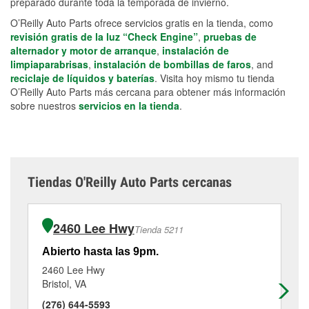
preparado durante toda la temporada de invierno.
O’Reilly Auto Parts ofrece servicios gratis en la tienda, como
revisión gratis de la luz “Check Engine”
,
pruebas de
alternador y motor de arranque
,
instalación de
limpiaparabrisas
,
instalación de bombillas de faros
, and
reciclaje de líquidos y baterías
. Visita hoy mismo tu tienda
O’Reilly Auto Parts más cercana para obtener más información
sobre nuestros
servicios en la tienda
.
Tiendas O'Reilly Auto Parts cercanas
2460 Lee Hwy
Tienda 5211
Abierto hasta las 9pm.
Ab
2460 Lee Hwy
19
Bristol, VA
Bri
(276) 644-5593
(4