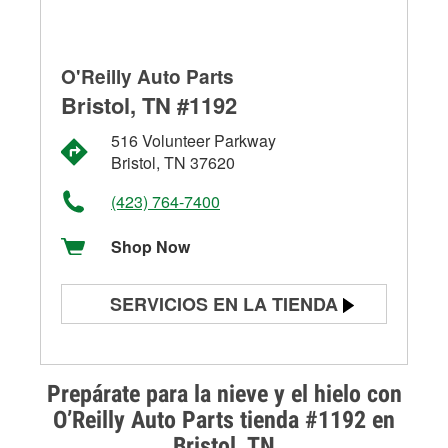
O'Reilly Auto Parts
Bristol, TN #1192
516 Volunteer Parkway
Bristol, TN 37620
(423) 764-7400
Shop Now
SERVICIOS EN LA TIENDA
Prueba de batería
Prueba de alternadores y
Prepárate para la nieve y el hielo con
arrancadores
O’Reilly Auto Parts tienda #1192 en
Bristol, TN