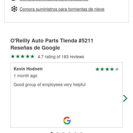
Más información sobre el Programa de Préstamo de
ser rectificados con seguridad. Si tus tambores o discos no
Herramientas de O'Reilly
pueden ser reutilizados, podemos ayudarte a encontrar las
Compra suministros para tormentas de nieve
partes de reemplazo correctas para tu reparación.
Rectificación de tambores y discos de freno
O'Reilly Auto Parts Tienda #5211
Reseñas de Google
4.7 rating of 183 reviews
Kevin Hodnett
Dak
1 month ago
2 m
Good group of employees very helpful
Gre