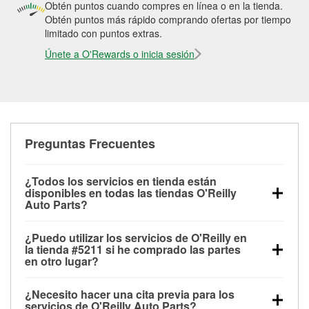
Obtén puntos cuando compres en línea o en la tienda.
Obtén puntos más rápido comprando ofertas por tiempo
limitado con puntos extras.
Únete a O'Rewards o inicia sesión
Preguntas Frecuentes
¿Todos los servicios en tienda están
disponibles en todas las tiendas O'Reilly
Auto Parts?
Todos los servicios gratuitos de tienda, incluyendo
¿Puedo utilizar los servicios de O'Reilly en
las pruebas de batería, pruebas de alternador y
la tienda #5211 si he comprado las partes
motor de arranque, revisión de la luz “Check Engine”
en otro lugar?
con O'Reilly VeriScan® e instalación de
Puedes solicitar la mayoría de los servicios en tienda
limpiaparabrisas o bombillas, están disponibles en
¿Necesito hacer una cita previa para los
de O'Reilly Auto Parts que estén disponibles en la
todas las tiendas O'Reilly Auto Parts. La tienda
servicios de O'Reilly Auto Parts?