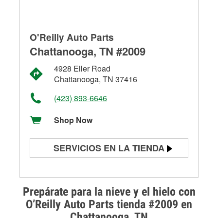
O'Reilly Auto Parts
Chattanooga, TN #2009
4928 Eller Road
Chattanooga, TN 37416
(423) 893-6646
Shop Now
SERVICIOS EN LA TIENDA
Prueba de batería
Prueba de alternadores y
Prepárate para la nieve y el hielo con
arrancadores
O’Reilly Auto Parts tienda #2009 en
Chattanooga, TN