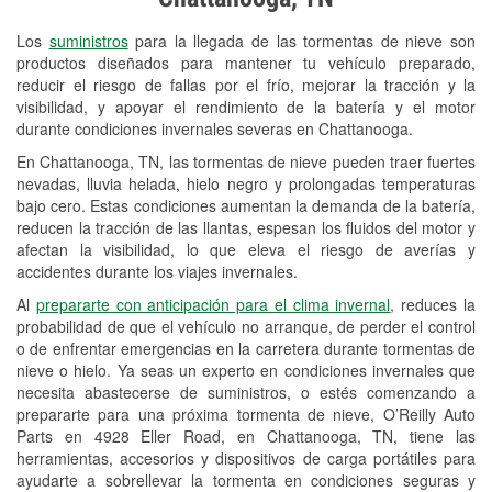
Revisión de la luz "Check Engine"
Los
suministros
para la llegada de las tormentas de nieve son
Reciclaje de baterías y aceite
productos diseñados para mantener tu vehículo preparado,
reducir el riesgo de fallas por el frío, mejorar la tracción y la
Instalación de bombillas de faros
visibilidad, y apoyar el rendimiento de la batería y el motor
Instalación de limpiaparabrisas
durante condiciones invernales severas en Chattanooga.
En Chattanooga, TN, las tormentas de nieve pueden traer fuertes
Programa de Préstamo de
nevadas, lluvia helada, hielo negro y prolongadas temperaturas
Herramientas
bajo cero. Estas condiciones aumentan la demanda de la batería,
reducen la tracción de las llantas, espesan los fluidos del motor y
Rectificación de tambores y discos de
afectan la visibilidad, lo que eleva el riesgo de averías y
freno
accidentes durante los viajes invernales.
Al
prepararte con anticipación para el clima invernal
, reduces la
Snowstorm Supplies
probabilidad de que el vehículo no arranque, de perder el control
o de enfrentar emergencias en la carretera durante tormentas de
Conoce más
nieve o hielo. Ya seas un experto en condiciones invernales que
necesita abastecerse de suministros, o estés comenzando a
prepararte para una próxima tormenta de nieve, O’Reilly Auto
Parts en 4928 Eller Road, en Chattanooga, TN, tiene las
herramientas, accesorios y dispositivos de carga portátiles para
ayudarte a sobrellevar la tormenta en condiciones seguras y