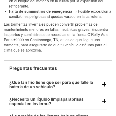
en el bloque del motor o en la culata por la expansión del
refrigerante.
Falta de suministros de emergencia
→ Posible exposición a
condiciones peligrosas si quedas varado en la carretera.
Las tormentas invernales pueden convertir problemas de
mantenimiento menores en fallas mecánicas graves. Encuentra
las partes y suministros que necesitas en la tienda O’Reilly Auto
Parts #2009 en Chattanooga, TN, antes de que llegue una
tormenta, para asegurarte de que tu vehículo esté listo para el
clima que se aproxima.
Preguntas frecuentes
¿Qué tan frío tiene que ser para que falle la
batería de un vehículo?
La capacidad de la batería comienza a disminuir por
¿Necesito un líquido limpiaparabrisas
debajo de los 32 °F y puede perder hasta la mitad de
especial en invierno?
su potencia de arranque cerca de los 0 °F, lo que
Sí. El líquido limpiaparabrisas para invierno resiste
aumenta la probabilidad de que el vehículo no
¿La presión de las llantas baja en climas