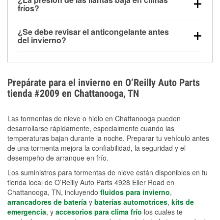
la congelación y ayuda a disolver la sal y la nieve
arranque.
fríos?
derretida en la carretera para mejorar la visibilidad.
Sí. La presión de las llantas normalmente disminuye
¿Se debe revisar el anticongelante antes
alrededor de 1 PSI por cada 10 °F que baja la
del invierno?
temperatura. Puedes obtener más información sobre
Sí. Una mezcla adecuada del anticongelante protege
la baja presión en invierno en nuestro artículo.
el motor contra la congelación, las grietas internas y
el sobrecalentamiento en condiciones de frío
Prepárate para el invierno en O’Reilly Auto Parts
extremo. Aprende cómo comprobar la protección
tienda #2009 en Chattanooga, TN
anticongelante en nuestra sección How-To.
Las tormentas de nieve o hielo en Chattanooga pueden
desarrollarse rápidamente, especialmente cuando las
temperaturas bajan durante la noche. Preparar tu vehículo antes
de una tormenta mejora la confiabilidad, la seguridad y el
desempeño de arranque en frío.
Los suministros para tormentas de nieve están disponibles en tu
tienda local de O’Reilly Auto Parts 4928 Eller Road en
Chattanooga, TN, incluyendo
fluidos para invierno
,
arrancadores de batería
y
baterías automotrices
,
kits de
emergencia
, y
accesorios para clima frío
los cuales te