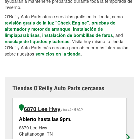
ayudarán a mantenerte preparado durante toda la temporada de
invierno.
O’Reilly Auto Parts ofrece servicios gratis en la tienda, como
revisión gratis de la luz “Check Engine”
,
pruebas de
alternador y motor de arranque
,
instalación de
limpiaparabrisas
,
instalación de bombillas de faros
, and
reciclaje de líquidos y baterías
. Visita hoy mismo tu tienda
O’Reilly Auto Parts más cercana para obtener más información
sobre nuestros
servicios en la tienda
.
Tiendas O'Reilly Auto Parts cercanas
6870 Lee Hwy
Tienda 5199
Abierto hasta las 9pm.
Ab
6870 Lee Hwy
47
Chattanooga, TN
Ch