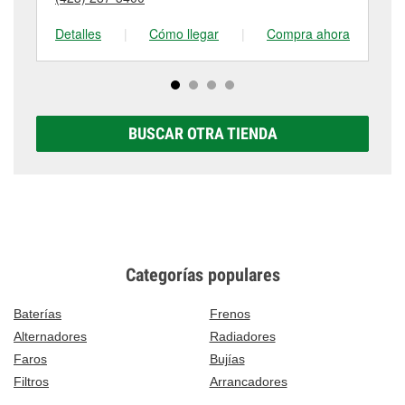
tienda #1147 para obtener más información.
Detalles
|
Cómo llegar
|
Compra ahora
De
BUSCAR OTRA TIENDA
Categorías populares
Baterías
Frenos
Alternadores
Radiadores
Faros
Bujías
Filtros
Arrancadores