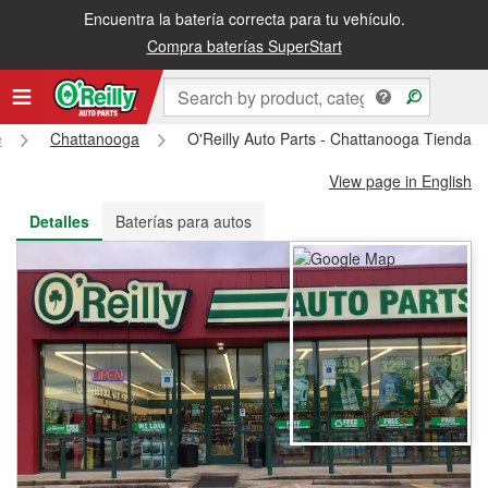
Encuentra la batería correcta para tu vehículo.
Recibe tu orden gratis al día siguiente o recógela en la tienda
Compra baterías SuperStart
e
Chattanooga
O'Reilly Auto Parts - Chattanooga Tienda 
View page in English
Detalles
Baterías para autos