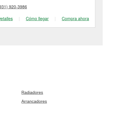
931) 920-3986
(931) 472-37
etalles
|
Cómo llegar
|
Compra ahora
Detalles
|
Radiadores
Arrancadores