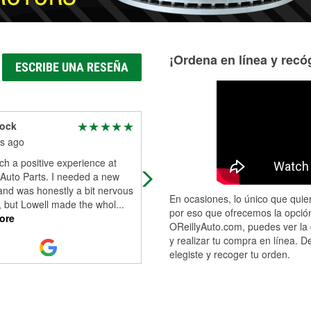
¡Ordena en línea y recóg
ESCRIBE UNA RESEÑA
cock
Racheal Edwards
s ago
4 months ago
ch a positive experience at
I needed a bulb replaced and Mike
 Auto Parts. I needed a new
had great customer service & was
and was honestly a bit nervous
super fast with the replacement
En ocasiones, lo único que quier
, but Lowell made the whol
...
installation. Thank you!
por eso que ofrecemos la opción
ore
OReillyAuto.com, puedes ver la 
y realizar tu compra en línea. D
elegiste y recoger tu orden.