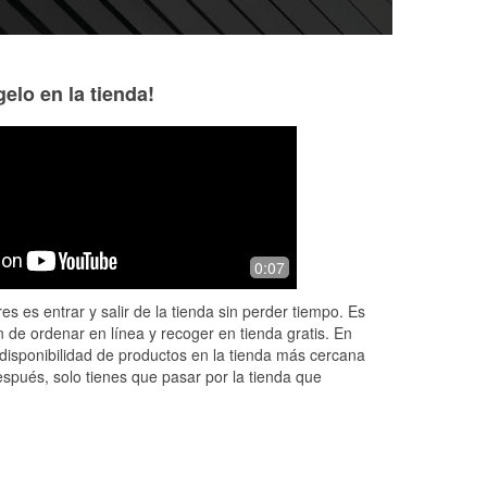
elo en la tienda!
Gregory Weatherford
Shermya Dover-
5 months ago
11 months ago
y
Staff is knowledgeable and very
I don’t usually lea
0:07
helpful .. management is superb and
so grateful for the 
the commercial parts lady is best
I was stranded be
es es entrar y salir de la tienda sin perder tiempo. Es
around
went bad, they b
 de ordenar en línea y recoger en tienda gratis. En
More
disponibilidad de productos en la tienda más cercana
espués, solo tienes que pasar por la tienda que