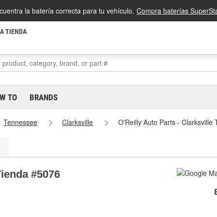
cuentra la batería correcta para tu vehículo.
Compra baterías SuperSta
LA TIENDA
W TO
BRANDS
Tennessee
Clarksville
O'Reilly Auto Parts - Clarksvill
 Tienda #5076