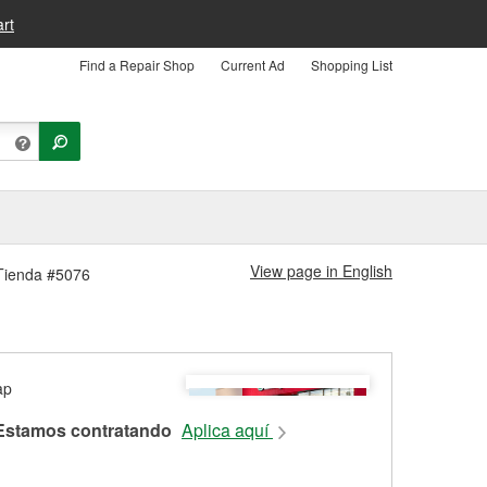
rt
Find a Repair Shop
Current Ad
Shopping List
View page in English
e Tienda #5076
Estamos contratando
Aplica aquí