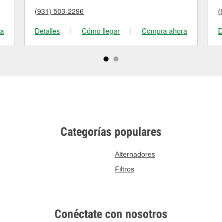
(931) 503-2296
(
ra
Detalles
|
Cómo llegar
|
Compra ahora
D
Categorías populares
Alternadores
Filtros
Conéctate con nosotros