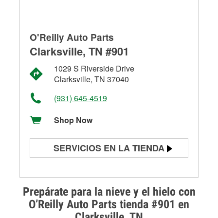
O'Reilly Auto Parts
Clarksville, TN #901
1029 S Riverside Drive
Clarksville, TN 37040
(931) 645-4519
Shop Now
SERVICIOS EN LA TIENDA
Prueba de batería
Prueba de alternadores y
Prepárate para la nieve y el hielo con
arrancadores
O’Reilly Auto Parts tienda #901 en
Clarksville, TN