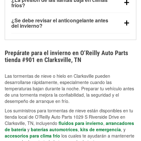
la congelación y ayuda a disolver la sal y la nieve
arranque.
fríos?
derretida en la carretera para mejorar la visibilidad.
Sí. La presión de las llantas normalmente disminuye
¿Se debe revisar el anticongelante antes
alrededor de 1 PSI por cada 10 °F que baja la
del invierno?
temperatura. Puedes obtener más información sobre
Sí. Una mezcla adecuada del anticongelante protege
la baja presión en invierno en nuestro artículo.
el motor contra la congelación, las grietas internas y
el sobrecalentamiento en condiciones de frío
Prepárate para el invierno en O’Reilly Auto Parts
extremo. Aprende cómo comprobar la protección
tienda #901 en Clarksville, TN
anticongelante en nuestra sección How-To.
Las tormentas de nieve o hielo en Clarksville pueden
desarrollarse rápidamente, especialmente cuando las
temperaturas bajan durante la noche. Preparar tu vehículo antes
de una tormenta mejora la confiabilidad, la seguridad y el
desempeño de arranque en frío.
Los suministros para tormentas de nieve están disponibles en tu
tienda local de O’Reilly Auto Parts 1029 S Riverside Drive en
Clarksville, TN, incluyendo
fluidos para invierno
,
arrancadores
de batería
y
baterías automotrices
,
kits de emergencia
, y
accesorios para clima frío
los cuales te ayudarán a mantenerte