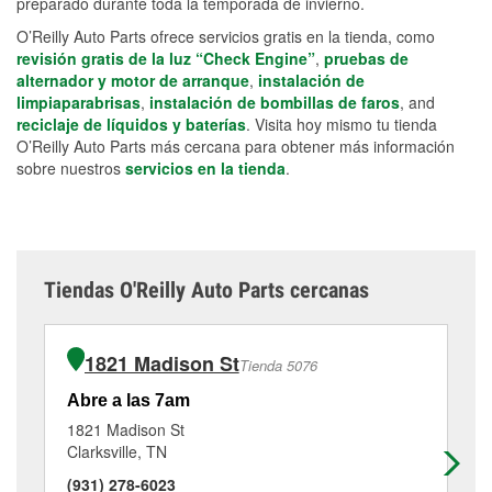
preparado durante toda la temporada de invierno.
O’Reilly Auto Parts ofrece servicios gratis en la tienda, como
revisión gratis de la luz “Check Engine”
,
pruebas de
alternador y motor de arranque
,
instalación de
limpiaparabrisas
,
instalación de bombillas de faros
, and
reciclaje de líquidos y baterías
. Visita hoy mismo tu tienda
O’Reilly Auto Parts más cercana para obtener más información
sobre nuestros
servicios en la tienda
.
Tiendas O'Reilly Auto Parts cercanas
1821 Madison St
Tienda 5076
Abre a las 7am
Ab
1821 Madison St
14
Clarksville, TN
Cla
(931) 278-6023
(9