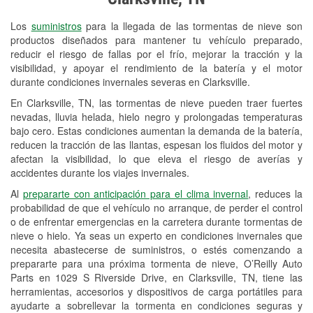
Revisión de la luz "Check Engine"
Los
suministros
para la llegada de las tormentas de nieve son
Reciclaje de baterías y aceite
productos diseñados para mantener tu vehículo preparado,
reducir el riesgo de fallas por el frío, mejorar la tracción y la
Instalación de bombillas de faros
visibilidad, y apoyar el rendimiento de la batería y el motor
Instalación de limpiaparabrisas
durante condiciones invernales severas en Clarksville.
En Clarksville, TN, las tormentas de nieve pueden traer fuertes
Programa de Préstamo de
nevadas, lluvia helada, hielo negro y prolongadas temperaturas
Herramientas
bajo cero. Estas condiciones aumentan la demanda de la batería,
reducen la tracción de las llantas, espesan los fluidos del motor y
Mezcla de pinturas
afectan la visibilidad, lo que eleva el riesgo de averías y
accidentes durante los viajes invernales.
Rectificación de tambores y discos de
Al
prepararte con anticipación para el clima invernal
, reduces la
freno
probabilidad de que el vehículo no arranque, de perder el control
o de enfrentar emergencias en la carretera durante tormentas de
Snowstorm Supplies
nieve o hielo. Ya seas un experto en condiciones invernales que
Conoce más
necesita abastecerse de suministros, o estés comenzando a
prepararte para una próxima tormenta de nieve, O’Reilly Auto
Parts en 1029 S Riverside Drive, en Clarksville, TN, tiene las
herramientas, accesorios y dispositivos de carga portátiles para
ayudarte a sobrellevar la tormenta en condiciones seguras y