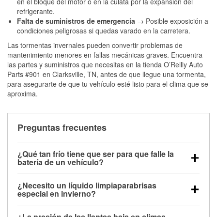
en el bloque del motor o en la culata por la expansión del
refrigerante.
Falta de suministros de emergencia
→ Posible exposición a
condiciones peligrosas si quedas varado en la carretera.
Las tormentas invernales pueden convertir problemas de
mantenimiento menores en fallas mecánicas graves. Encuentra
las partes y suministros que necesitas en la tienda O’Reilly Auto
Parts #901 en Clarksville, TN, antes de que llegue una tormenta,
para asegurarte de que tu vehículo esté listo para el clima que se
aproxima.
Preguntas frecuentes
¿Qué tan frío tiene que ser para que falle la
batería de un vehículo?
La capacidad de la batería comienza a disminuir por
¿Necesito un líquido limpiaparabrisas
debajo de los 32 °F y puede perder hasta la mitad de
especial en invierno?
su potencia de arranque cerca de los 0 °F, lo que
Sí. El líquido limpiaparabrisas para invierno resiste
aumenta la probabilidad de que el vehículo no
¿La presión de las llantas baja en climas