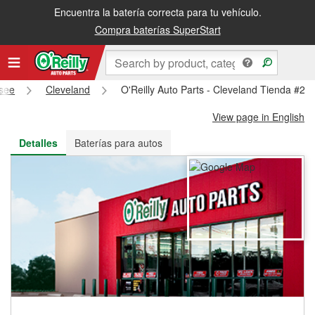
Encuentra la batería correcta para tu vehículo.
Recibe tu orden gratis al día siguiente o recógela en la tienda
Compra baterías SuperStart
see
Cleveland
O'Reilly Auto Parts - Cleveland Tienda #21
View page in English
Detalles
Baterías para autos