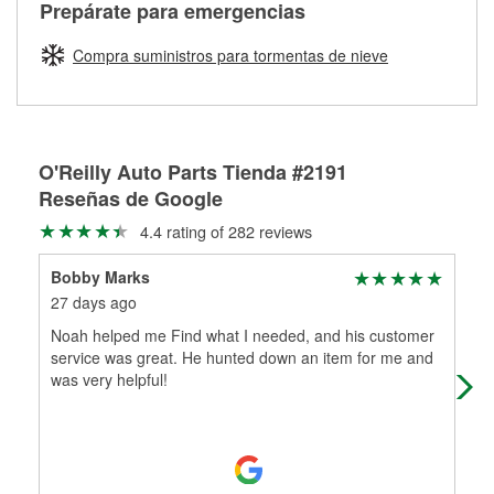
Más información sobre el Programa de Préstamo de
ser rectificados con seguridad. Si tus tambores o discos no
Prepárate para emergencias
averiada o determina los acoplamientos y la longitud
Herramientas de O'Reilly
pueden ser reutilizados, podemos ayudarte a encontrar las
adecuados para que te construyamos una nueva. O'Reilly
partes de reemplazo correctas para tu reparación.
Compra suministros para tormentas de nieve
Auto Parts tiene las mangueras y los acoples adecuados
Rectificación de tambores y discos de freno
para reparar el sistema hidráulico de tu maquinaria
agrícola o de construcción.
Más información acerca del servicio de mangueras
O'Reilly Auto Parts Tienda #2191
hidráulicas a la medida en tu tienda local
Reseñas de Google
4.4 rating of 282 reviews
Bobby Marks
Rob
27 days ago
2 m
Noah helped me Find what I needed, and his customer
Bet
service was great. He hunted down an item for me and
was very helpful!