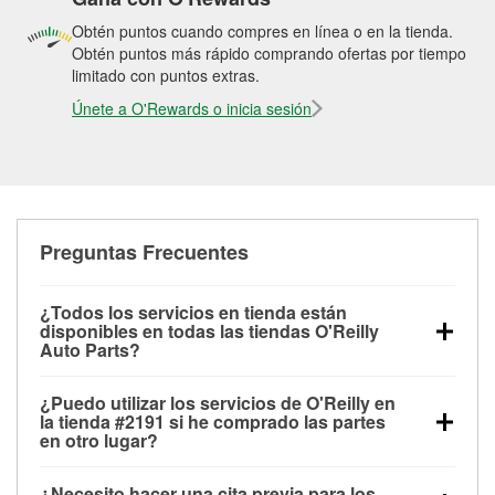
Obtén puntos cuando compres en línea o en la tienda.
Obtén puntos más rápido comprando ofertas por tiempo
limitado con puntos extras.
Únete a O'Rewards o inicia sesión
Preguntas Frecuentes
¿Todos los servicios en tienda están
disponibles en todas las tiendas O'Reilly
Auto Parts?
Todos los servicios gratuitos de tienda, incluyendo
¿Puedo utilizar los servicios de O'Reilly en
las pruebas de batería, pruebas de alternador y
la tienda #2191 si he comprado las partes
motor de arranque, revisión de la luz “Check Engine”
en otro lugar?
con O'Reilly VeriScan® e instalación de
Puedes solicitar la mayoría de los servicios en tienda
limpiaparabrisas o bombillas, están disponibles en
¿Necesito hacer una cita previa para los