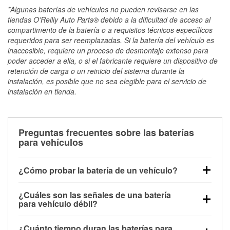
*Algunas baterías de vehículos no pueden revisarse en las
tiendas O'Reilly Auto Parts® debido a la dificultad de acceso al
compartimento de la batería o a requisitos técnicos específicos
requeridos para ser reemplazadas. Si la batería del vehículo es
inaccesible, requiere un proceso de desmontaje extenso para
poder acceder a ella, o si el fabricante requiere un dispositivo de
retención de carga o un reinicio del sistema durante la
instalación, es posible que no sea elegible para el servicio de
instalación en tienda.
Preguntas frecuentes sobre las baterías
para vehículos
¿Cómo probar la batería de un vehículo?
Puedes probar la batería de un vehículo de varias
¿Cuáles son las señales de una batería
maneras. El método más rápido es utilizar un
para vehículo débil?
multímetro: con el vehículo apagado, conecta los
Una batería débil suele dar algunas señales de
cables a las terminales de la batería y verifica el
¿Cuánto tiempo duran las baterías para