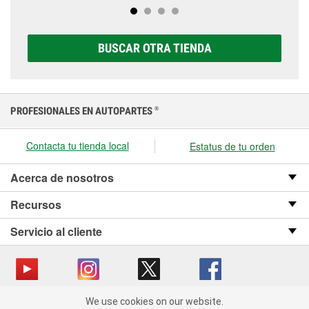
completa de baterías Super Start®, que incluye
prueben a la primera señal de avería.
opciones AGM, Premium, Extreme y Platinum para
elegir la que sea correcta para tu vehículo y
BUSCAR OTRA TIENDA
presupuesto.
PROFESIONALES EN AUTOPARTES
®
Contacta tu tienda local
Estatus de tu orden
Acerca de nosotros
Recursos
Servicio al cliente
We use cookies on our website.
Copyright © 2008-2026 O’Reilly Auto Parts v OST_3.2.0.0.729 (3) cv1361
We use cookies on our website. By clicking "Accept", you consent