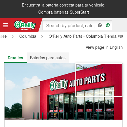
Encuentra la batería correcta para tu vehículo.
Recibe tu orden gratis al día siguiente o recógela en la tienda
Compra baterías SuperStart
ssee
Columbia
O'Reilly Auto Parts - Columbia Tienda #903
View page in English
Detalles
Baterías para autos