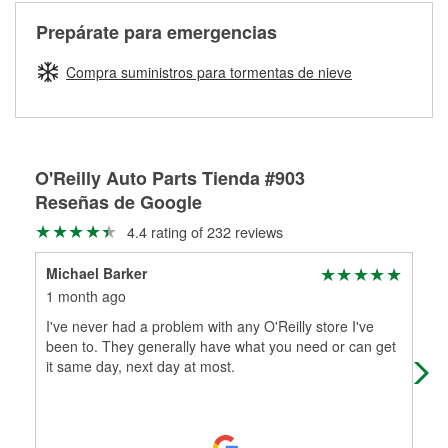
rectificación de tambores y discos de freno para ayudarte a
adecuados para que te construyamos una nueva. O'Reilly
realizar una reparación completa de frenos. Cuando
Más información sobre el Programa de Préstamo de
Auto Parts tiene las mangueras y los acoples adecuados
Prepárate para emergencias
traigas tus partes de frenos, nuestros profesionales
Herramientas de O'Reilly
para reparar el sistema hidráulico de tu maquinaria
medirán tus tambores o discos para determinar si pueden
agrícola o de construcción.
Compra suministros para tormentas de nieve
ser rectificados con seguridad. Si tus tambores o discos no
Más información acerca del servicio de mezcla de pintura
pueden ser reutilizados, podemos ayudarte a encontrar las
de O'Reilly
partes de reemplazo correctas para tu reparación.
Rectificación de tambores y discos de freno
O'Reilly Auto Parts Tienda #903
Reseñas de Google
4.4 rating of 232 reviews
Michael Barker
Mar
1 month ago
1 m
I've never had a problem with any O'Reilly store I've
Very
been to. They generally have what you need or can get
it same day, next day at most.