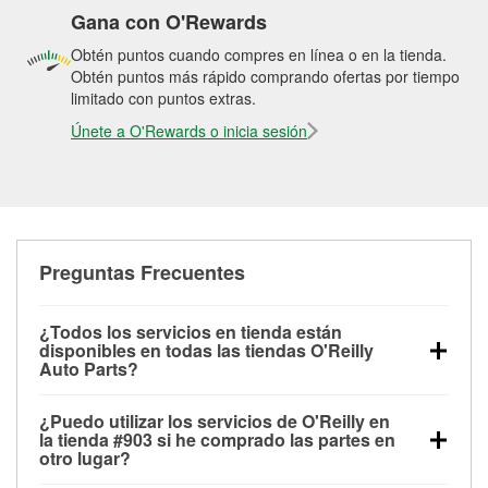
Gana con O'Rewards
Obtén puntos cuando compres en línea o en la tienda.
Obtén puntos más rápido comprando ofertas por tiempo
limitado con puntos extras.
Únete a O'Rewards o inicia sesión
Preguntas Frecuentes
¿Todos los servicios en tienda están
disponibles en todas las tiendas O'Reilly
Auto Parts?
Todos los servicios gratuitos de tienda, incluyendo
¿Puedo utilizar los servicios de O'Reilly en
las pruebas de batería, pruebas de alternador y
la tienda #903 si he comprado las partes en
motor de arranque, revisión de la luz “Check Engine”
otro lugar?
con O'Reilly VeriScan® e instalación de