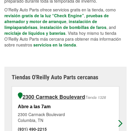
preparado durante toda la temporada de invierno.
O’Reilly Auto Parts ofrece servicios gratis en la tienda, como
revisión gratis de la luz “Check Engine”
,
pruebas de
alternador y motor de arranque
,
instalación de
limpiaparabrisas
,
instalación de bombillas de faros
, and
reciclaje de líquidos y baterías
. Visita hoy mismo tu tienda
O’Reilly Auto Parts más cercana para obtener más información
sobre nuestros
servicios en la tienda
.
Tiendas O'Reilly Auto Parts cercanas
2300 Carmack Boulevard
Tienda 1328
Abre a las 7am
Ab
2300 Carmack Boulevard
60
Columbia, TN
Co
(931) 490-2215
(9