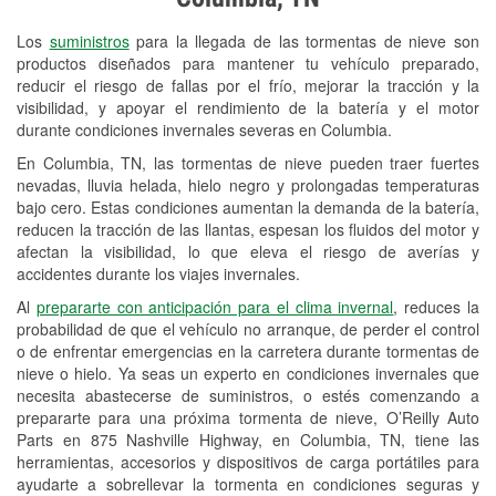
Revisión de la luz "Check Engine"
Los
suministros
para la llegada de las tormentas de nieve son
Reciclaje de baterías y aceite
productos diseñados para mantener tu vehículo preparado,
reducir el riesgo de fallas por el frío, mejorar la tracción y la
Instalación de bombillas de faros
visibilidad, y apoyar el rendimiento de la batería y el motor
Instalación de limpiaparabrisas
durante condiciones invernales severas en Columbia.
En Columbia, TN, las tormentas de nieve pueden traer fuertes
Programa de Préstamo de
nevadas, lluvia helada, hielo negro y prolongadas temperaturas
Herramientas
bajo cero. Estas condiciones aumentan la demanda de la batería,
reducen la tracción de las llantas, espesan los fluidos del motor y
Mezcla de pinturas
afectan la visibilidad, lo que eleva el riesgo de averías y
accidentes durante los viajes invernales.
Rectificación de tambores y discos de
Al
prepararte con anticipación para el clima invernal
, reduces la
freno
probabilidad de que el vehículo no arranque, de perder el control
o de enfrentar emergencias en la carretera durante tormentas de
Snowstorm Supplies
nieve o hielo. Ya seas un experto en condiciones invernales que
Conoce más
necesita abastecerse de suministros, o estés comenzando a
prepararte para una próxima tormenta de nieve, O’Reilly Auto
Parts en 875 Nashville Highway, en Columbia, TN, tiene las
herramientas, accesorios y dispositivos de carga portátiles para
ayudarte a sobrellevar la tormenta en condiciones seguras y