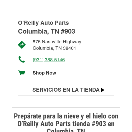
O'Reilly Auto Parts
Columbia, TN #903
875 Nashville Highway
Columbia, TN 38401
(931) 388-5146
Shop Now
SERVICIOS EN LA TIENDA
Prueba de batería
Prueba de alternadores y
Prepárate para la nieve y el hielo con
arrancadores
O’Reilly Auto Parts tienda #903 en
Columbia, TN