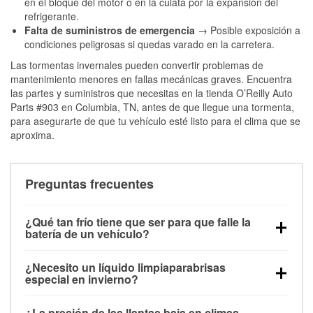
en el bloque del motor o en la culata por la expansión del
refrigerante.
Falta de suministros de emergencia
→ Posible exposición a
condiciones peligrosas si quedas varado en la carretera.
Las tormentas invernales pueden convertir problemas de
mantenimiento menores en fallas mecánicas graves. Encuentra
las partes y suministros que necesitas en la tienda O’Reilly Auto
Parts #903 en Columbia, TN, antes de que llegue una tormenta,
para asegurarte de que tu vehículo esté listo para el clima que se
aproxima.
Preguntas frecuentes
¿Qué tan frío tiene que ser para que falle la
batería de un vehículo?
La capacidad de la batería comienza a disminuir por
¿Necesito un líquido limpiaparabrisas
debajo de los 32 °F y puede perder hasta la mitad de
especial en invierno?
su potencia de arranque cerca de los 0 °F, lo que
Sí. El líquido limpiaparabrisas para invierno resiste
aumenta la probabilidad de que el vehículo no
¿La presión de las llantas baja en climas