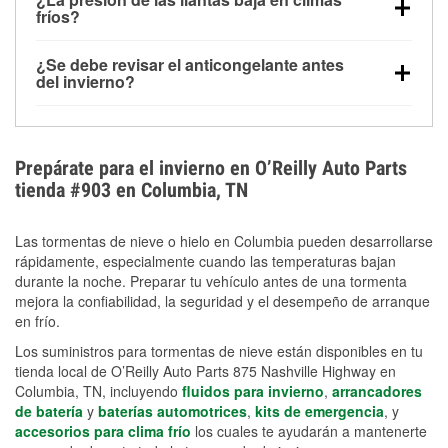
la congelación y ayuda a disolver la sal y la nieve
arranque.
fríos?
derretida en la carretera para mejorar la visibilidad.
Sí. La presión de las llantas normalmente disminuye
¿Se debe revisar el anticongelante antes
alrededor de 1 PSI por cada 10 °F que baja la
del invierno?
temperatura. Puedes obtener más información sobre
Sí. Una mezcla adecuada del anticongelante protege
la baja presión en invierno en nuestro artículo.
el motor contra la congelación, las grietas internas y
el sobrecalentamiento en condiciones de frío
Prepárate para el invierno en O’Reilly Auto Parts
extremo. Aprende cómo comprobar la protección
tienda #903 en Columbia, TN
anticongelante en nuestra sección How-To.
Las tormentas de nieve o hielo en Columbia pueden desarrollarse
rápidamente, especialmente cuando las temperaturas bajan
durante la noche. Preparar tu vehículo antes de una tormenta
mejora la confiabilidad, la seguridad y el desempeño de arranque
en frío.
Los suministros para tormentas de nieve están disponibles en tu
tienda local de O’Reilly Auto Parts 875 Nashville Highway en
Columbia, TN, incluyendo
fluidos para invierno
,
arrancadores
de batería
y
baterías automotrices
,
kits de emergencia
, y
accesorios para clima frío
los cuales te ayudarán a mantenerte