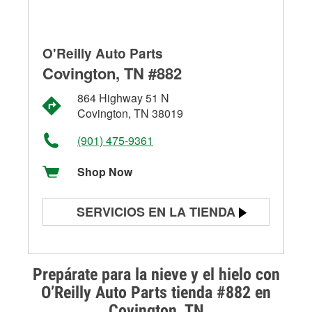
O'Reilly Auto Parts
Covington, TN #882
864 Highway 51 N
Covington, TN 38019
(901) 475-9361
Shop Now
SERVICIOS EN LA TIENDA
Prueba de batería
Prueba de alternadores y
Prepárate para la nieve y el hielo con
arrancadores
O’Reilly Auto Parts tienda #882 en
Covington, TN