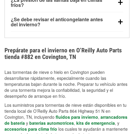
la congelación y ayuda a disolver la sal y la nieve
arranque.
fríos?
derretida en la carretera para mejorar la visibilidad.
Sí. La presión de las llantas normalmente disminuye
¿Se debe revisar el anticongelante antes
alrededor de 1 PSI por cada 10 °F que baja la
del invierno?
temperatura. Puedes obtener más información sobre
Sí. Una mezcla adecuada del anticongelante protege
la baja presión en invierno en nuestro artículo.
el motor contra la congelación, las grietas internas y
el sobrecalentamiento en condiciones de frío
Prepárate para el invierno en O’Reilly Auto Parts
extremo. Aprende cómo comprobar la protección
tienda #882 en Covington, TN
anticongelante en nuestra sección How-To.
Las tormentas de nieve o hielo en Covington pueden
desarrollarse rápidamente, especialmente cuando las
temperaturas bajan durante la noche. Preparar tu vehículo antes
de una tormenta mejora la confiabilidad, la seguridad y el
desempeño de arranque en frío.
Los suministros para tormentas de nieve están disponibles en tu
tienda local de O’Reilly Auto Parts 864 Highway 51 N en
Covington, TN, incluyendo
fluidos para invierno
,
arrancadores
de batería
y
baterías automotrices
,
kits de emergencia
, y
accesorios para clima frío
los cuales te ayudarán a mantenerte