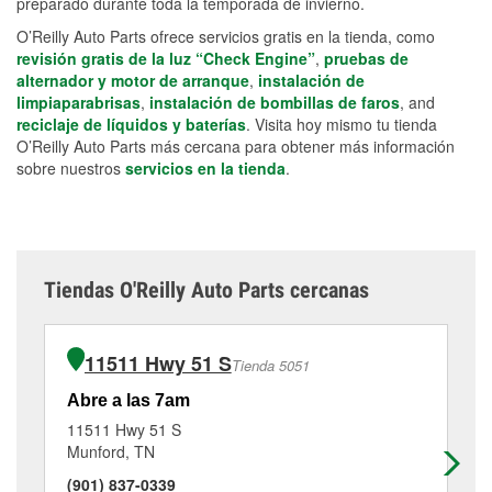
preparado durante toda la temporada de invierno.
O’Reilly Auto Parts ofrece servicios gratis en la tienda, como
revisión gratis de la luz “Check Engine”
,
pruebas de
alternador y motor de arranque
,
instalación de
limpiaparabrisas
,
instalación de bombillas de faros
, and
reciclaje de líquidos y baterías
. Visita hoy mismo tu tienda
O’Reilly Auto Parts más cercana para obtener más información
sobre nuestros
servicios en la tienda
.
Tiendas O'Reilly Auto Parts cercanas
11511 Hwy 51 S
Tienda 5051
Abre a las 7am
Ab
11511 Hwy 51 S
44
Munford, TN
Ri
(901) 837-0339
(7