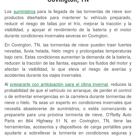
Revisión de la luz "Check Engine"
Los
suministros
para la llegada de las tormentas de nieve son
Reciclaje de baterías y aceite
productos diseñados para mantener tu vehículo preparado,
reducir el riesgo de fallas por el frío, mejorar la tracción y la
Instalación de bombillas de faros
visibilidad, y apoyar el rendimiento de la batería y el motor
Instalación de limpiaparabrisas
durante condiciones invernales severas en Covington.
En Covington, TN, las tormentas de nieve pueden traer fuertes
Programa de Préstamo de
nevadas, lluvia helada, hielo negro y prolongadas temperaturas
Herramientas
bajo cero. Estas condiciones aumentan la demanda de la batería,
reducen la tracción de las llantas, espesan los fluidos del motor y
Mezcla de pinturas
afectan la visibilidad, lo que eleva el riesgo de averías y
accidentes durante los viajes invernales.
Rectificación de tambores y discos de
Al
prepararte con anticipación para el clima invernal
, reduces la
freno
probabilidad de que el vehículo no arranque, de perder el control
o de enfrentar emergencias en la carretera durante tormentas de
Mangueras hidráulicas a la medida
nieve o hielo. Ya seas un experto en condiciones invernales que
necesita abastecerse de suministros, o estés comenzando a
Snowstorm Supplies
prepararte para una próxima tormenta de nieve, O’Reilly Auto
Conoce más
Parts en 864 Highway 51 N, en Covington, TN, tiene las
herramientas, accesorios y dispositivos de carga portátiles para
ayudarte a sobrellevar la tormenta en condiciones seguras y