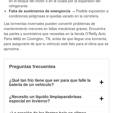
en el bloque del motor o en la culata por la expansión del
refrigerante.
Falta de suministros de emergencia
→ Posible exposición a
condiciones peligrosas si quedas varado en la carretera.
Las tormentas invernales pueden convertir problemas de
mantenimiento menores en fallas mecánicas graves. Encuentra
las partes y suministros que necesitas en la tienda O’Reilly Auto
Parts #882 en Covington, TN, antes de que llegue una tormenta,
para asegurarte de que tu vehículo esté listo para el clima que se
aproxima.
Preguntas frecuentes
¿Qué tan frío tiene que ser para que falle la
batería de un vehículo?
La capacidad de la batería comienza a disminuir por
¿Necesito un líquido limpiaparabrisas
debajo de los 32 °F y puede perder hasta la mitad de
especial en invierno?
su potencia de arranque cerca de los 0 °F, lo que
Sí. El líquido limpiaparabrisas para invierno resiste
aumenta la probabilidad de que el vehículo no
¿La presión de las llantas baja en climas