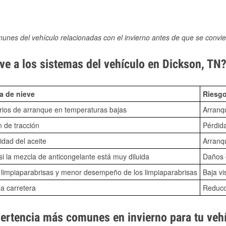
munes del vehículo relacionadas con el invierno antes de que se convie
ve a los sistemas del vehículo en Dickson, TN
a de nieve
Riesgo
ios de arranque en temperaturas bajas
Arranq
n de tracción
Pérdida
idad del aceite
Arranqu
i la mezcla de anticongelante está muy diluida
Daños e
o limpiaparabrisas y menor desempeño de los limpiaparabrisas
Baja vi
la carretera
Reducci
vertencia más comunes en invierno para tu veh