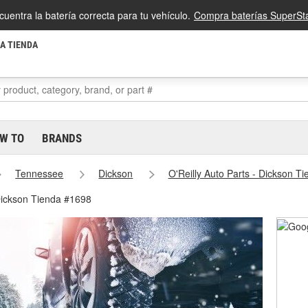
cuentra la batería correcta para tu vehículo.
Compra baterías SuperSta
LA TIENDA
W TO
BRANDS
Tennessee
Dickson
O'Reilly Auto Parts - Dickson T
Dickson Tienda #1698