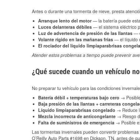
Antes o durante una tormenta de nieve, presta atención
Arranque lento del motor
— la batería puede estar
Luces delanteras débiles
— el sistema eléctrico 
Luz de advertencia de presión de las llantas
— e
Volante rígido en las mañanas frías
— el líquido d
El rociador del líquido limpiaparabrisas congel
Atender estos problemas a tiempo puede prevenir aver
¿Qué sucede cuando un vehículo no 
No preparar tu vehículo para las condiciones inverna
Batería débil + temperaturas bajo cero
→ Posible
Baja presión de las llantas + carreteras congel
Líquido limpiaparabrisas congelado
→ Reduce la
Mezcla incorrecta de anticongelante
→ Riesgo de
Falta de suministros de emergencia
→ Posible ex
Las tormentas invernales pueden convertir problemas 
O’Reilly Auto Parts #1698 en Dickson, TN, antes de qu