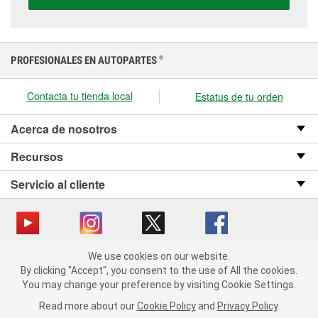
PROFESIONALES EN AUTOPARTES
®
Contacta tu tienda local
Estatus de tu orden
Acerca de nosotros
Recursos
Servicio al cliente
We use cookies on our website.
Copyright © 2008-2026 O’Reilly Auto Parts v OST_3.2.0.0.729 (3) cv1361
We use cookies on our website. By clicking "Accept", you consent
By clicking "Accept", you consent to the use of All the cookies.
catalog_main
to the use of All the cookies.
You may change your preference by visiting Cookie Settings.
You may change your preference by visiting Cookie Settings.
Política de privacidad
Ley de transparencia en las cadenas de suministro
Read more about our
Read more about our
Cookie Policy
Cookie Policy
and
and
Privacy Policy
Privacy Policy
.
.
de California