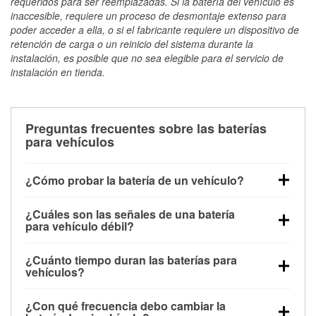
requeridos para ser reemplazadas. Si la batería del vehículo es
inaccesible, requiere un proceso de desmontaje extenso para
poder acceder a ella, o si el fabricante requiere un dispositivo de
retención de carga o un reinicio del sistema durante la
instalación, es posible que no sea elegible para el servicio de
instalación en tienda.
Preguntas frecuentes sobre las baterías
para vehículos
¿Cómo probar la batería de un vehículo?
Puedes probar la batería de un vehículo de varias
¿Cuáles son las señales de una batería
maneras. El método más rápido es utilizar un
para vehículo débil?
multímetro: con el vehículo apagado, conecta los
Una batería débil suele dar algunas señales de
cables a las terminales de la batería y verifica el
¿Cuánto tiempo duran las baterías para
advertencia. Un arranque lento del motor, faros
voltaje: una batería en buen estado y totalmente
vehículos?
tenues, chasquidos al girar la llave o luces de
cargada debería indicar unos 12.6 voltios. Es
La mayoría de las baterías para vehículos duran
advertencia en el tablero pueden ser indicaciones de
importante saber que las baterías descargadas a
¿Con qué frecuencia debo cambiar la
entre 3 y 5 años. La duración exacta depende de los
que la batería tiene una potencia de carga débil.
veces pueden mostrar una carga completa, y un