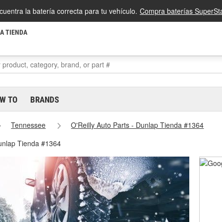
cuentra la batería correcta para tu vehículo.
Compra baterías SuperSta
LA TIENDA
W TO
BRANDS
Tennessee
O'Reilly Auto Parts - Dunlap Tienda #1364
Dunlap Tienda #1364