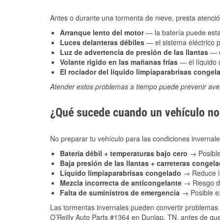
Antes o durante una tormenta de nieve, presta atención
Arranque lento del motor
— la batería puede estar
Luces delanteras débiles
— el sistema eléctrico 
Luz de advertencia de presión de las llantas
— e
Volante rígido en las mañanas frías
— el líquido d
El rociador del líquido limpiaparabrisas congel
Atender estos problemas a tiempo puede prevenir aver
¿Qué sucede cuando un vehículo no 
No preparar tu vehículo para las condiciones inverna
Batería débil + temperaturas bajo cero
→ Posible
Baja presión de las llantas + carreteras congel
Líquido limpiaparabrisas congelado
→ Reduce la
Mezcla incorrecta de anticongelante
→ Riesgo de
Falta de suministros de emergencia
→ Posible ex
Las tormentas invernales pueden convertir problemas 
O’Reilly Auto Parts #1364 en Dunlap, TN, antes de que