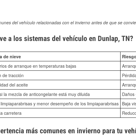
munes del vehículo relacionadas con el invierno antes de que se convie
ve a los sistemas del vehículo en Dunlap, TN?
a de nieve
Riesgo
ios de arranque en temperaturas bajas
Arranq
n de tracción
Pérdida
idad del aceite
Arranqu
i la mezcla de anticongelante está muy diluida
Daños e
o limpiaparabrisas y menor desempeño de los limpiaparabrisas
Baja vi
la carretera
Reducci
vertencia más comunes en invierno para tu veh