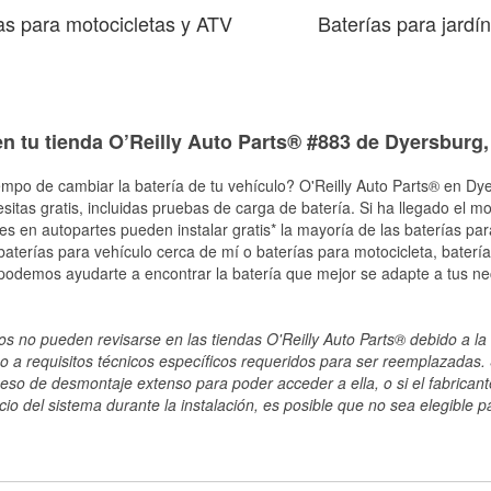
as para motocicletas y ATV
Baterías para jardín
en tu tienda O’Reilly Auto Parts® #883 de Dyersburg
empo de cambiar la batería de tu vehículo? O'Reilly Auto Parts® en Dy
esitas gratis, incluidas pruebas de carga de batería. Si ha llegado el 
les en autopartes pueden instalar gratis* la mayoría de las baterías pa
terías para vehículo cerca de mí o baterías para motocicleta, batería
 podemos ayudarte a encontrar la batería que mejor se adapte a tus n
s no pueden revisarse en las tiendas O'Reilly Auto Parts® debido a la 
o a requisitos técnicos específicos requeridos para ser reemplazadas. S
ceso de desmontaje extenso para poder acceder a ella, o si el fabricant
cio del sistema durante la instalación, es posible que no sea elegible pa