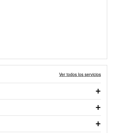
Ver todos los servicios
 autos, camionetas, SUVs, vehículos comerciales y
 probarse dentro o fuera del vehículo y cargarse en
uno de nuestros profesionales te ayudará a encontrar
otor de arranque o alternador. Lleva tu vehículo a tu
y arranque en el estacionamiento, o desmonta el
rueben.