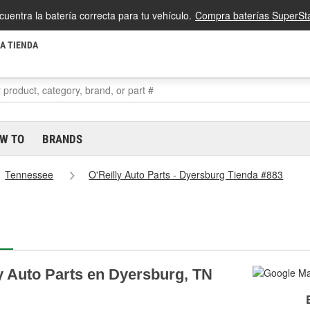
cuentra la batería correcta para tu vehículo.
Compra baterías SuperSta
LA TIENDA
W TO
BRANDS
Tennessee
O'Reilly Auto Parts - Dyersburg Tienda #883
y Auto Parts en Dyersburg, TN