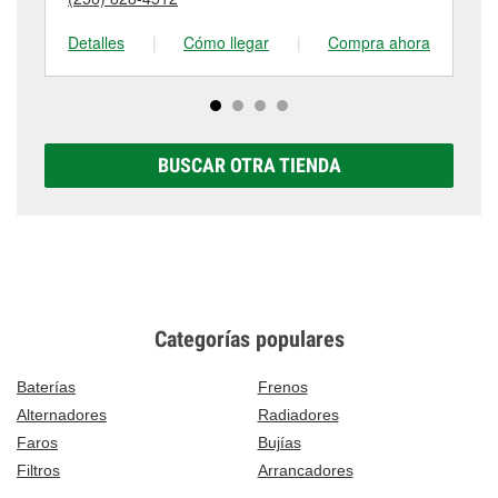
tienda #955 para obtener más información.
en 1222 Huntsville Highway, Fayetteville, TN.
Detalles
|
Cómo llegar
|
Compra ahora
De
BUSCAR OTRA TIENDA
Categorías populares
Baterías
Frenos
Alternadores
Radiadores
Faros
Bujías
Filtros
Arrancadores