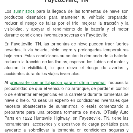
Revisión de la luz "Check Engine"
Los
suministros
para la llegada de las tormentas de nieve son
Reciclaje de baterías y aceite
productos diseñados para mantener tu vehículo preparado,
reducir el riesgo de fallas por el frío, mejorar la tracción y la
Instalación de bombillas de faros
visibilidad, y apoyar el rendimiento de la batería y el motor
Instalación de limpiaparabrisas
durante condiciones invernales severas en Fayetteville.
En Fayetteville, TN, las tormentas de nieve pueden traer fuertes
Programa de Préstamo de
nevadas, lluvia helada, hielo negro y prolongadas temperaturas
Herramientas
bajo cero. Estas condiciones aumentan la demanda de la batería,
reducen la tracción de las llantas, espesan los fluidos del motor y
Mezcla de pinturas
afectan la visibilidad, lo que eleva el riesgo de averías y
accidentes durante los viajes invernales.
Rectificación de tambores y discos de
Al
prepararte con anticipación para el clima invernal
, reduces la
freno
probabilidad de que el vehículo no arranque, de perder el control
o de enfrentar emergencias en la carretera durante tormentas de
Mangueras hidráulicas a la medida
nieve o hielo. Ya seas un experto en condiciones invernales que
necesita abastecerse de suministros, o estés comenzando a
Snowstorm Supplies
prepararte para una próxima tormenta de nieve, O’Reilly Auto
Conoce más
Parts en 1222 Huntsville Highway, en Fayetteville, TN, tiene las
herramientas, accesorios y dispositivos de carga portátiles para
ayudarte a sobrellevar la tormenta en condiciones seguras y