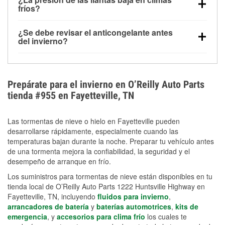
la congelación y ayuda a disolver la sal y la nieve
arranque.
fríos?
derretida en la carretera para mejorar la visibilidad.
Sí. La presión de las llantas normalmente disminuye
¿Se debe revisar el anticongelante antes
alrededor de 1 PSI por cada 10 °F que baja la
del invierno?
temperatura. Puedes obtener más información sobre
Sí. Una mezcla adecuada del anticongelante protege
la baja presión en invierno en nuestro artículo.
el motor contra la congelación, las grietas internas y
el sobrecalentamiento en condiciones de frío
Prepárate para el invierno en O’Reilly Auto Parts
extremo. Aprende cómo comprobar la protección
tienda #955 en Fayetteville, TN
anticongelante en nuestra sección How-To.
Las tormentas de nieve o hielo en Fayetteville pueden
desarrollarse rápidamente, especialmente cuando las
temperaturas bajan durante la noche. Preparar tu vehículo antes
de una tormenta mejora la confiabilidad, la seguridad y el
desempeño de arranque en frío.
Los suministros para tormentas de nieve están disponibles en tu
tienda local de O’Reilly Auto Parts 1222 Huntsville Highway en
Fayetteville, TN, incluyendo
fluidos para invierno
,
arrancadores de batería
y
baterías automotrices
,
kits de
emergencia
, y
accesorios para clima frío
los cuales te