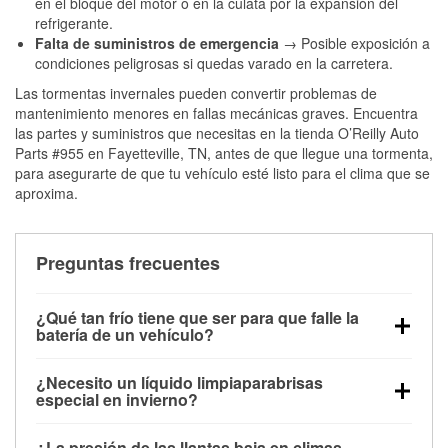
en el bloque del motor o en la culata por la expansión del
refrigerante.
Falta de suministros de emergencia
→ Posible exposición a
condiciones peligrosas si quedas varado en la carretera.
Las tormentas invernales pueden convertir problemas de
mantenimiento menores en fallas mecánicas graves. Encuentra
las partes y suministros que necesitas en la tienda O’Reilly Auto
Parts #955 en Fayetteville, TN, antes de que llegue una tormenta,
para asegurarte de que tu vehículo esté listo para el clima que se
aproxima.
Preguntas frecuentes
¿Qué tan frío tiene que ser para que falle la
batería de un vehículo?
La capacidad de la batería comienza a disminuir por
¿Necesito un líquido limpiaparabrisas
debajo de los 32 °F y puede perder hasta la mitad de
especial en invierno?
su potencia de arranque cerca de los 0 °F, lo que
Sí. El líquido limpiaparabrisas para invierno resiste
aumenta la probabilidad de que el vehículo no
¿La presión de las llantas baja en climas