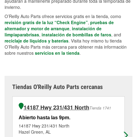
ayudarán a mantenerte preparado durante toda la temporada de
invierno.
O’Reilly Auto Parts ofrece servicios gratis en la tienda, como
revisión gratis de la luz “Check Engine”
,
pruebas de
alternador y motor de arranque
,
instalación de
limpiaparabrisas
,
instalación de bombillas de faros
, and
reciclaje de líquidos y baterías
. Visita hoy mismo tu tienda
O’Reilly Auto Parts más cercana para obtener más información
sobre nuestros
servicios en la tienda
.
Tiendas O'Reilly Auto Parts cercanas
14187 Hwy 231/431 North
Tienda 1741
Abierto hasta las 9pm.
Ab
14187 Hwy 231/431 North
26
Hazel Green, AL
Ar