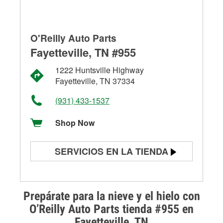
O'Reilly Auto Parts
Fayetteville, TN #955
1222 Huntsville Highway
Fayetteville, TN 37334
(931) 433-1537
Shop Now
SERVICIOS EN LA TIENDA
Prueba de batería
Prueba de alternadores y
Prepárate para la nieve y el hielo con
arrancadores
O’Reilly Auto Parts tienda #955 en
Fayetteville, TN